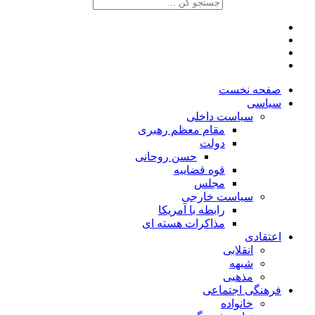
صفحه نخست
سیاسی
سیاست داخلی
مقام معظم رهبری
دولت
حسن روحانی
قوه قضاییه
مجلس
سیاست خارجی
رابطه با آمریکا
مذاکرات هسته ای
اعتقادی
انقلابی
شبهه
مذهبی
فرهنگی اجتماعی
خانواده