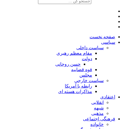
صفحه نخست
سیاسی
سیاست داخلی
مقام معظم رهبری
دولت
حسن روحانی
قوه قضاییه
مجلس
سیاست خارجی
رابطه با آمریکا
مذاکرات هسته ای
اعتقادی
انقلابی
شبهه
مذهبی
فرهنگی اجتماعی
خانواده