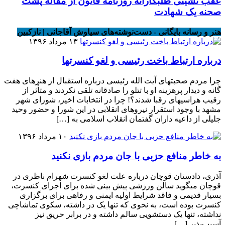
عقب نشینی طلبکارانه روزنامه قانون از مقاله پشت
صحنه یک شهادت
هنر و رسانه بایگانی - دست‌نوشته‌های سیاوش آقاجانی | نازکبین
۱۳ مرداد ۱۳۹۶
درباره ارتباط باخت رئیسی و لغو کنسرتها
چرا مردم صحبتهای آیت الله رئیسی درباره استقبال از هنرهای هفت
گانه و دیدار پرهزینه او با تتلو را صادقانه تلقی نکردند و متأثر از
رقیب هراسیهای رقبا شدند؟! چرا در انتخابات اخیر، شورای شهر
مشهد با وجود استقرار نیروهای انقلابی در این شورا و حضور وحید
جلیلی از داعیه داران گفتمان انقلاب اسلامی به […]
۱۰ مرداد ۱۳۹۶
به خاطر منافع حزبی با جان مردم بازی نکنید
آذری، دادستان قوچان درباره علت لغو کنسرت شهرام ناظری در
قوچان میگوید سالن ورزشی پیش بینی شده برای اجرای کنسرت،
بسیار قدیمی و فاقد شرایط اولیه ایمنی و رفاهی برای برگزاری
کنسرت بوده است، به نحوی که تنها یک در داشته، سکوی تماشاچی
نداشته، تنها یک دستشویی سالم داشته و در برابر حریق نیز
آسیب‌پذیر […]