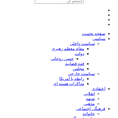
صفحه نخست
سیاسی
سیاست داخلی
مقام معظم رهبری
دولت
حسن روحانی
قوه قضاییه
مجلس
سیاست خارجی
رابطه با آمریکا
مذاکرات هسته ای
اعتقادی
انقلابی
شبهه
مذهبی
فرهنگی اجتماعی
خانواده