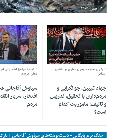
۱۳ بهمن ۱۴۰۴
۳۰ بهمن ۱۴۰۳
۱۴ آبان ۱۴۰۳
بدون تعارف با پدران معنوی و انقلابی
درباره مواضع انتخاباتی ام
استانی
بجان خریدم
جهاد تبیین، جوانگرایی و
سیاوش آقاجانی هست
مردم‌داری یا تحقیق، تدریس
افتخار، سرباز انقل
و تالیف؛ ماموریت کدام
مردم
است؟
جنگ نرم بایگانی - دست‌نوشته‌های سیاوش آقاجانی | نازکب