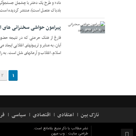
داد” و طرح یک دختر با چشمان جستجوگر 
بادباک متصل است)، منتشر گردیده است ک
پیرامون حواشی سخنرانی های ا
۱۷ آبان ۱۳۹۴
آبان، به منابر و تریبونهای انقلابی ایجا
اسلام، انقلاب و آرمانهای شان است. به ر
2
1
نازک بین
اعتقادی
اقتصادی
سیاسی
فر
نشر مطالب با ذکر منبع بلامانع است.
طراحی سایت :
وب میهن