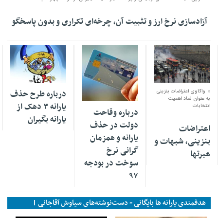
آزادسازی نرخ ارز و تثبیت آن، چرخه‌ای تکراری و بدون پاسخگو
۰۳ اردیبهشت ۱۴۰۰
۲۵ فروردین ۱۳۹۵
واکاوی اعتراضات بنزینی
درباره طرح حذف
۲۵ آذر ۱۳۹۶
به عنوان نماد اهمیت
یارانه ۳ دهک از
انتخابات
درباره وقاحت
یارانه بگیران
دولت در حذف
اعتراضات
یارانه و همزمان
بنزینی، شبهات و
گرانی نرخ
عبرتها
سوخت در بودجه
۹۷
هدفمندی یارانه ها بایگانی - دست‌نوشته‌های سیاوش آقاجانی |
نازکبین