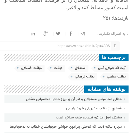
آگاهانه و عامدانه، بیگانگان را بر فرهنگ، اقتصاد، سیاست و
امنیت کشور مسلط کنند و لاغیر.
بازدیدها: ۲۵۱
به اشتراک بگذارید :
https://www.nazokbin.ir/?p=4806
برچسب ها
آیت الله جوادی آملی
استقلال
دیاثت
دیاثت اقتصادی
دیاثت سیاسی
دیاثت فرهنگی
نوشته های مشابه
خطای محاسباتی مسئولان و اثر آن بر بروز خطای محاسباتی دشمن
شمه‌ای از مکتب مدیریتی شهید رئیسی
مشکل، اصل مذاکره نیست، طرف مذاکره است
درباره بیانیه آیت الله فلاحتی پیرامون حواشی حرفهایشان خطاب به بدحجاب‌ها