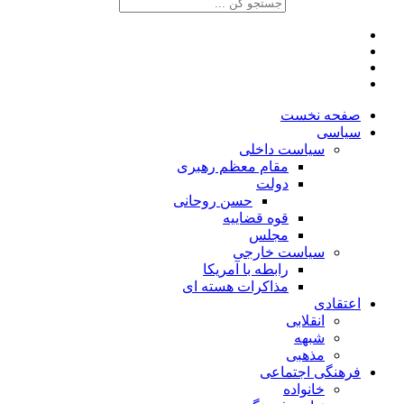
صفحه نخست
سیاسی
سیاست داخلی
مقام معظم رهبری
دولت
حسن روحانی
قوه قضاییه
مجلس
سیاست خارجی
رابطه با آمریکا
مذاکرات هسته ای
اعتقادی
انقلابی
شبهه
مذهبی
فرهنگی اجتماعی
خانواده