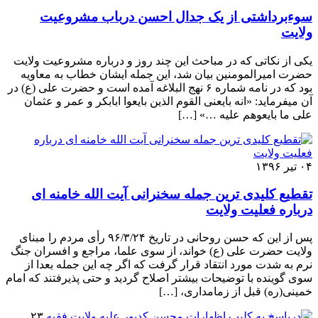
سوءبرداشتی از یک جدال احسن درباب مشروعیت
ولایت
یکی از نکاتی که در مباحث این چند روز و درباره مشروعیت ولایت
حضرت امیرالمومنین بیان شد، این جمله ایشان خطاب به معاویه
بود که در نامه شماره ۶ نهج البلاغه آمده است و حضرت علی (ع) در
آن میفرماید: «انه بایعنی القوم الذین بایعوا ابابکر و عمر و عثمان
علی ما بایعوهم علیه …» […]
۰۴ تیر ۱۳۹۶
تقطیع کلیدی ترین جمله سخنرانی آیت الله خامنه ای
درباره فعلیت ولایت
پس از این که حسن روحانی در تاریخ ۹۶/۳/۲۴ رأی مردم را مبنای
ولایت حضرت علی (ع) خواند، از سوی علما، مراجع و افسران جنگ
نرم به شدت مورد انتقاد قرار گرفت که اگر چه این جمله بعدا از
سوی گوینده با توضیحات بیشتر اصلاح گردید و حتی پذیرفتند که امام
خمینی(ره) قبل از زمامداری، […]
۲۳