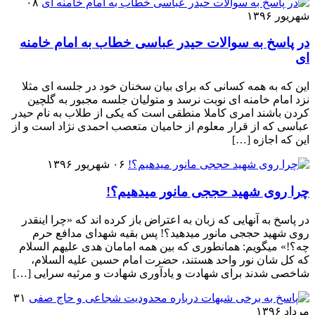
۰۸
شهریور ۱۳۹۶
در پاسخ به سوالات حیدر عباسی خطاب به امام خامنه
ای
این که به همه کسانی که برای بیان سخنان خود در جلسه ای مثلا
نزد امام خامنه ای نوبت نرسد و متولیان جلسه مجبور به گلچین
کردن باشند امری کاملا منطقی است که یکی از طلاب به نام حیدر
عباسی که از قرار معلوم از حامیان متعصب احمدی نژاد است و از
این که اجازه […]
۰۶ شهریور ۱۳۹۶
چرا روی شهید حججی مانور میدهیم؟!
در پاسخ به آنهایی که زبان به اعتراض باز کرده اند که «چرا اینقدر
روی شهید حججی مانور میدهید؟! پس بقیه شهدای مدافع حرم
چه؟!» میگویم: همانطوری که بین همه امامان هدی علیهم السلام
که کل شان نور واحد هستند، حضرت امام حسین علیه السلام،
شاخصی شدند برای شهادت و یادآوری شهادت و مرثیه سرایی […]
۳۱
مرداد ۱۳۹۶