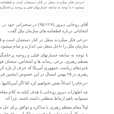
«برخی فکر میکردند منقل در کنار دستشان است و قطعنامه ه
میشود.» با توجه به سابقه جسارتهای قبلی و روحیه پرخاشگر
آقای روحانی دیروز (۹۵/۱۲/۷) در سخنران
انتخاباتی درباره قطعنامه های سازمان ملل گفت:
«برخی فکر میکردند منقل در کنار دستشان است و ق
سازمان ملل را داخل منقل می اندازند و تمام میشود.
با توجه به سابقه جسارتهای قبلی و روحیه پرخاشگ
معظم رهبری، برخی رسانه ها و اشخاص، سخنان فوق
نامزدهای ریاست جمهوری آمریکا که حرف از پاره کرد
رهبری در ۲۵ بهمن امسال در این خصوص اینچنین فرموده بودند:
«برجام را ابتدائاً نقض نخواهیم کرد امّا اگر آمریکاییها
چه اظهارات دیروز روحانی با هدف کنایه به کلام مقا
نمیتوانند باهم ارتباط منطقی داشته باشند، چرا که:
اولاً مقام معظم رهبری با مذاکره و ‌توافق برای حل م