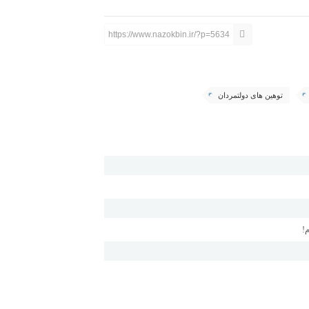
https://www.nazokbin.ir/?p=5634
توهین های دولتمردان
!