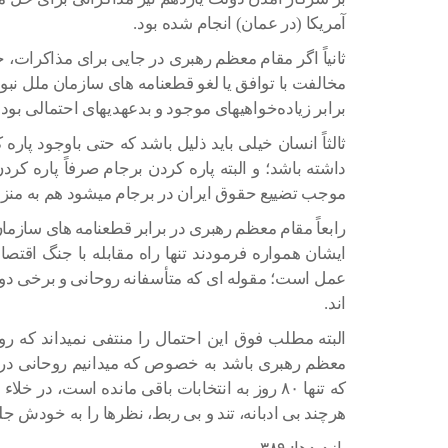
آمریکا (در عمان) انجام شده بود.
ثانیاً اگر مقام معظم رهبری در جایی برای مذاکرات
مخالفت با توافق یا لغو قطعنامه های سازمان ملل نبو
برابر زیاده‌خواهیهای موجود و بدعهدیهای احتمالی بو
ثالثاً انسان خیلی باید ذلیل باشد که حتی باوجود پاره
داشته باشد؛ و البته پاره کردن برجام صرفاً پاره کر
موجب تضییع حقوق ایران در برجام میشود هم به منزله
رابعاً مقام معظم رهبری در برابر قطعنامه های سازما
ایشان همواره فرمودند تنها راه مقابله با جنگ اقتص
عمل است؛ مقوله ای که متأسفانه روحانی و برخی دولت
اند.
البته مطلب فوق این احتمال را منتفی نمیداند که رو
معظم رهبری باشد به خصوص که میدانیم روحانی در 
که تنها ۸۰ روز به انتخابات باقی مانده است، در
هرچند بی ادبانه، تند و بی ربط، نظرها را به خودش جل