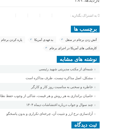
بازدیدها: ۳۸۹
به اشتراک بگذارید :
برچسب ها
آتش زدن برجام در منقل
بدعهدی آمريکا
پاره کردن برجام
کارشکنی های آمریکا در اجرای برجام
نوشته های مشابه
شمه‌ای از مکتب مدیریتی شهید رئیسی
مشکل، اصل مذاکره نیست، طرف مذاکره است
خاطره و سخنی به مناسبت روز کار و کارگر
حامیان براندازی به هر روش و هر قیمت، شاکی از وجوب حفظ نظام
چند سوال و جواب درباره اغتشاشات دیماه ۱۴۰۴
آزادسازی نرخ ارز و تثبیت آن، چرخه‌ای تکراری و بدون پاسخگو
ثبت دیدگاه