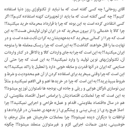
آقای روحانی! چه کسی گفته است که ما نباید از تکنولوژی روز دنیا استفاده
کنیم؟! چه کسی گفته است که ما باید از تجهیزات کهنه استفاده کنیم؟! اگر
کسی انتقادی کرده است به این بوده که چرا با قرارداد محرمانه خرید میکنید؟!
چرا کالا یا خدماتی را از بیرون میخرید که در ایران توان تولیدش هست؟! به این
است که چرا از کسانی میخرید که بدعهدیشان به کرات ثابت شده است و در
نهایت ما را قال خواهند گذاشت؟! به این است که چرا ریسک معامله ها را متوجه
ایران میکنید؟! به این است که چرا به جای واردات کالا و یا لااقل در کنار واردات
آن، تکنولوژیهای نوین تولید را وارد نمیکنید؟! به این است که چرا حتی آن
صنایعی که ایران در آنها قدرت و سابقه خوبی دارد را تعطیل یا راکد میکنید؟! به
این است که چرا وقتی میخرید برای استفاده کردن از آن هم محدودیت و شرط و
شروط میپذیرید؟! به این است که چرا در خریدها اهم و فی الاهم نمیکنید و مثلاً
بین نوسازی ناوگان هوایی و ریلی و جاده ای، بودجه ها نامتوازن توزیع میشود!؟
به این است که چرا تعاملات اقتصادیتان را براساس اصول اقتصاد مقاومتی، آن
هم در سال «اقتصاد مقاومتی، اقدام و عمل» طراحی و اجرایی نمیکنید؟! چرا
اصلا هیچ ردی از پیش بینی و پیشگیری از بدعهدی دشمنان در قراردادها و
توافقات با دیگران دیده نمیشود؟! چرا معاملات خارجیتان هم مثل برجام، با
خوشبینی، بدون ضمانت اجرایی لازم و غیرمتوازن منعقد میشود؟! چگونه