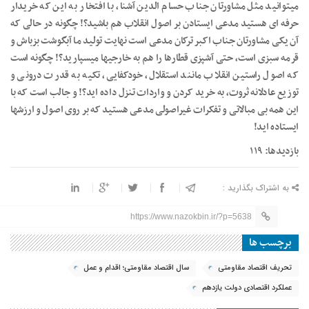
میتوانید مثل مشاورتان جناب حسام الدین آشنا، با افتخار به این که خریدار
حرفه ای هستید مدعی ایستادن بر اصول انقلاب هم باشید؟! چگونه در حالی که
آن یکی مشاورتان جناب اکبر ترکان مدعی است نهایت تولید ما آبگوشت بزباش و
قرمه سبزی است، حتی آشپزی قطارها را هم به خارجیها میسپارید؟! چگونه است
که اصول راستین انقلاب مانند استقلال، خودکفایی، تکیه به قدرت درونی و
توزیع عادلانه ثروت، به خرید کردن و واردات تنزل داده اید؟! و جالب است که با
این همه بی مبالاتی و تفکرات غیراصولی مدعی هستید که بر روی اصول و ارزشها
ایستاده اید!
بازدیدها: ۱۱۹
به اشتراک بگذارید :
https://www.nazokbin.ir/?p=5638
برچسب ها
تحریف اقتصاد مقاومتی
سال اقتصاد مقاومتی؛ اقدام و عمل
عملکرد اقتصادی دولت یازدهم