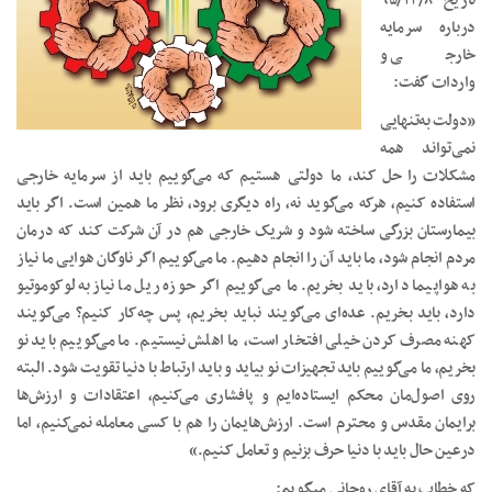
تاریخ ۹۵/۱۲/۸
درباره سرمایه
خارجی و
واردات گفت:
«دولت به‌تنهایی
نمی‌تواند همه
مشکلات را حل کند، ما دولتی هستیم که می‌گوییم باید از سرمایه خارجی
استفاده کنیم، هرکه می‌گوید نه، راه دیگری برود، نظر ما همین است. اگر باید
بیمارستان بزرگی ساخته شود و شریک خارجی هم در آن شرکت کند که درمان
مردم انجام شود، ما باید آن را انجام دهیم. ما می‌گوییم اگر ناوگان هوایی ما نیاز
به هواپیما دارد، باید بخریم. ما می‌گوییم اگر حوزه ریل ما نیاز به لوکوموتیو
دارد، باید بخریم. عده‌ای می‌گویند نباید بخریم، پس چه‌کار کنیم؟ می‌گویند
کهنه مصرف کردن خیلی افتخار است، ما اهلش نیستیم. ما می‌گوییم باید نو
بخریم، ما می‌گوییم باید تجهیزات نو بیاید و باید ارتباط با دنیا تقویت شود. البته
روی اصول‌مان محکم ایستاده‌ایم و پافشاری می‌کنیم، اعتقادات و ارزش‌ها
برایمان مقدس و محترم است. ارزش‌هایمان را هم با کسی معامله نمی‌کنیم، اما
درعین حال باید با دنیا حرف بزنیم و تعامل کنیم.»
که خطاب به آقای روحانی میگویم: