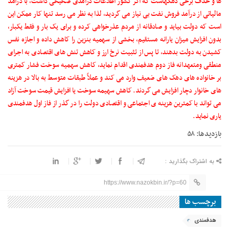
ها و حذف برخی دهکهاست که اگر کشور اطلاعات درآمدی صحیحی داشت، با درآمد
مالیاتی از درآمد فروش نفت بی نیاز می گردید، لذا به نظر می رسد تنها کار ممکن این
است که دولت بیاید و صادقانه از مردم عذرخواهی کرده و برای یک بار و فقط یکبار،‌
بدون افزایش میزان یارانه مستقیم، بخشی از سهمیه بنزین را کاهش داده و اجازه نفس
کشیدن به دولت بدهند، تا پس از تثبیت نرخ ارز و کاهش تنش های اقتصادی به اجرای
منطقی ومتعهدانه فاز دوم هدفمندی اقدام نماید،‌ کاهش سهمیه سوخت فشار کمتری
بر خانواده های دهک های ضعیف وارد می کند و عملاً‌ طبقات متوسط به بالا در هزینه
های خانوار دچار افزایش می گردند. کاهش سهیمه سوخت یا افزایش قیمت سوخت آزاد
می تواند با کمترین هزینه ی اجتماعی و اقتصادی دولت را در گذر از فاز اول هدفمندی
یاری نماید.
بازدیدها: ۵۸
به اشتراک بگذارید :
https://www.nazokbin.ir/?p=60
برچسب ها
هدفمندی