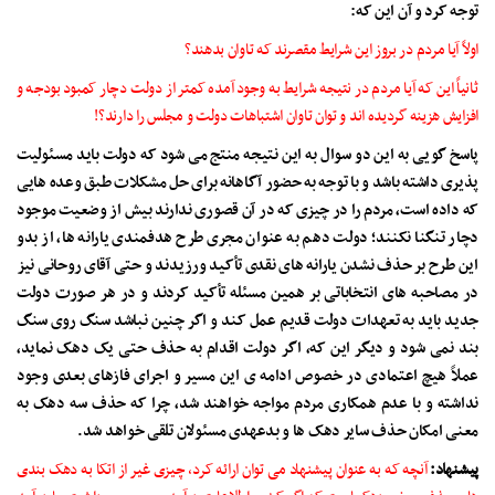
توجه کرد و آن این که:
اولاً‌ آیا مردم در بروز این شرایط مقصرند که تاوان بدهند؟
ثانیاً این که آیا مردم در نتیجه شرایط به وجود آمده کمتر از دولت دچار کمبود بودجه و
افزایش هزینه گردیده اند و توان تاوان اشتباهات دولت و مجلس را دارند؟!
پاسخ گویی به این دو سوال به این نتیجه منتج می شود که دولت باید مسئولیت
پذیری داشته باشد و با توجه به حضور آگاهانه برای حل مشکلات طبق وعده هایی
که داده است، مردم را در چیزی که در آن قصوری ندارند بیش از وضعیت موجود
دچار تنگنا نکنند؛ دولت دهم به عنوان مجری طرح هدفمندی یارانه ها، از بدو
این طرح بر حذف نشدن یارانه های نقدی تأکید ورزیدند و حتی آقای روحانی نیز
در مصاحبه های انتخاباتی بر همین مسئله تأکید کردند و در هر صورت دولت
جدید باید به تعهدات دولت قدیم عمل کند و اگر چنین نباشد سنگ روی سنگ
بند نمی شود و دیگر این که، اگر دولت اقدام به حذف حتی یک دهک نماید،
عملاً هیچ اعتمادی در خصوص ادامه ی این مسیر و اجرای فازهای بعدی وجود
نداشته و با عدم همکاری مردم مواجه خواهند شد، چرا که حذف سه دهک به
معنی امکان حذف سایر دهک ها و بدعهدی مسئولان تلقی خواهد شد.
پیشنهاد:
آنچه که به عنوان پیشنهاد می توان ارائه کرد، چیزی غیر از اتکا به دهک بندی