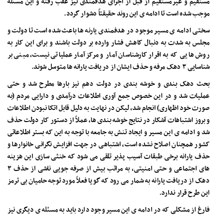
مستقیم و غیرمستقیم از قبل از اجرای هدفمندی نیز عقب رفته و این مسئله
موجب شده است تا ادامه ی این روند حقیقتاً دشوار گردد.
سختی ادامه ی مسیر موجود در هدفمندی یارنه ها باعث شده است تا دولت و
مجلس به شدت به دنبال کاهش فشار وارده بر دولت باشند و برای این کار به
روش هایی که به اقرار کارشناسان آمار و مرکز آمار عملیاتی نیست، مبنی بر
شناسایی ۳ دهک مرفه و حذف ایشان از دریافت یارانه ها متوسل شوند.
بحث دهک بندی و خوشه بندی در دولت دهم نیز بارها مطرح شد و حتی
عملیات شد و در این خصوص جمع آوری اطلاعات درآمدی و دارایی مردم (به
صورت خود اظهاری) انجام شد، لیکن در نهایت به دلیل قابل اتکا نبودن اطلاعات
و بروز اشتباهات آشکار در نتایج خوشه بندی ها، عملاً از دستور کار دولت حذف
شد و ادامه ی این مسیر و ایجاد تنش به جامعه با توجه به این که بستر اطلاعاتی
کشور همچنان اصلاح نشده است، اشتباهی در جهت افزایش نگرانی خانوارها و
حذف یارانه برخی طبقات آسیب پذیر تلقی می شود که خنثی سازی این هزینه
های اجتماعی و حتی امنیتی، به مراتب بیش از صرفه جویی ناشی از حذف ۳
دهک از دریافت یارانه به شمار می رود که گویا فعلاً‌ مورد توجه حامیان بی ترمز
این طرح قرار ندارد.
فارغ از مشکلی که در ادامه ی این مسیر وجود دارد باید به مسئله ی دیگری نیز