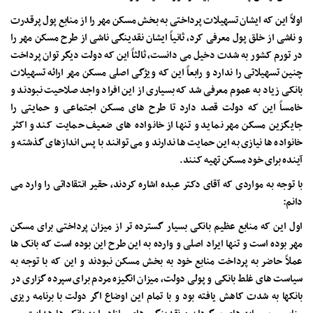
اولاً این که ایشان تسهیلات پرداختی به بخش مسکن مهر را از منابع پول پرقدرت
و ناشی از خلق پول معرفی کرد، ثانیاً ایشان نقدینگی ناشی از طرح مسکن مهر را
در تورم کشور به شدت دخیل می دانست، ثالثاً این که دولت دیگر توان پرداخت
چنین تسهیلاتی را ندارد و رابعاً این که ویژگی اصلی مسکن مهر ارائه تسهیلات
بانکی زیاد به عموم معرفی شد که بسیاری از این افراد واجد صلاحیت نبودند و
خامساً این که دولت قصد دارد تا طرح های مسکن اجتماعی و حمایتی را
جایگزین مسکن مهر نماید و تنها از خانواده های ضعیف حمایت کند و اکثر
خانواده ها نیازی به این حمایت ها ندارند و می توانند با پس اندازهای گذشته و
آینده برای خود مسکن تهیه کنند.
با توجه به مواردی که آقای دکتر عبده اشاره کردند، حقیر انتقاداتی را وارد می
دانم:
اول این که منابع عظیم بانکی بسیار گسترده تر از میزان پرداختی برای مسکن
مهر بوده است و تنها ایراد اصلی و وارده به این طرح این بوده است که بانک ها
عملاً حاضر به پرداخت منابع خود به بخش مسکن نبودند و این که با توجه به
سیاست های غلط بانکی و پولی دولت، میزان انگیزه مردم برای سپرده گزاری در
بانکها به شدت کاهش یافته بود و با تمام این اوضاع اگر دولت با برنامه ریزی