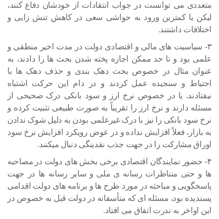
متعددی می توانست در جواب انتقادات از خودشان دفاع کنند،
لیکن با کمترین ورود به حواشی سعی در کاهش تنش زایی و
اختلافات داشتند.
۳- سیاسیت های مالی و اقتصادی دولت در مدت اخیر منطقی و
علمی بود و تا حد ممکن اجازه پخته شدن بحث ها را دادند، به
عنوان مثال در خصوص بحث دهک بندی و حذف دهک ها با
احتیاط و سنجیده عمل کردند و در دام این حرکت اشتباه
نیفتادند. یا در خصوص نرخ ارز و سود بانکی درک صحیحی از
مسئله دارند و نرخ ارز را تقریباً به صورت طبیعی تثبیت کرده و
نرخ سود بانکی را نیز با درک غیرعلمی بودن به دلیل شوک ندادن
به بازار، فعلاً افزایش نداده و در عوض رویکرد افزایش نرخ سود
اوراق مشارکت را در جهت جذب نقدینگی دنبال میکنند.
۴- حضور نمایندگان اقتصادی برخی بخش های دولت در مصاحبه
ها و حتی منناظرات رسانه ی ملی و سایر رسانه ها در جهت
پاسخگویی و مباحثه در مورد طرح ها و برنامه های دولت اقدامی
پسندیده بود، مسئله ای که متأسفانه در دولت قبل به خصوص در
این اواخر به ندرت اتفاق می افتاد.