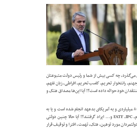
ن می‌گذرد، چه کسی بیش از شما و رئیس دولت متبوعتان
جهنم، رانتخوار تحریم، کاسب تحریم، افراطی، زبان نفهم،
نتقدان خود حواله داده است؟! آیا این‌ها مصداق هتک و
آقای نوبخت! آیا این توهین‌ها به نجومی بگیران، مفسدان فساد ۸۰۰۰ میلیاردی و به آمریکای بدعهد انجام شده است و یا به
منتقدان، کارشناسان و رسانه‌های داخلی که به لحاظ فنی به برجام، FATF ،IPC و… ایراد گرفتند؟! آیا حالا چنین دولتی
لتمردان مورد توهین، هتک، تهمت، افترا و توقیف قرار