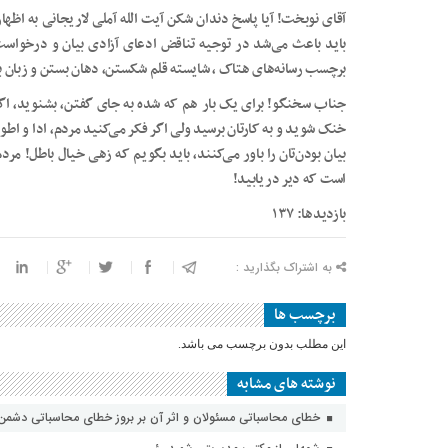
آقای نوبخت! آیا پاسخ دندان شکن آیت الله آملی لاریجانی به اظه
باید باعث می‌شد در توجیه تناقض ادعای آزادی بیان و درخواست ب
برچسب رسانه‌های هتاک ، شایسته قلم شکستن، دهان بستن و زبان ب
جناب سخنگو! برای یک بار هم که شده به جای گفتن، بشنوید، اگ
خنک شوید و به کارتان برسید ولی اگر فکر می‌کنید مردم، ادا و اط
بیان بودن‌تان را باور می‌کنند، باید بگویم که زهی خیال باطل! مر
است که دیر دریابید!
بازدیدها: ۱۳۷
به اشتراک بگذارید :
برچسب ها
این مطلب بدون برچسب می باشد.
نوشته های مشابه
خطای محاسباتی مسئولان و اثر آن بر بروز خطای محاسباتی دشمن