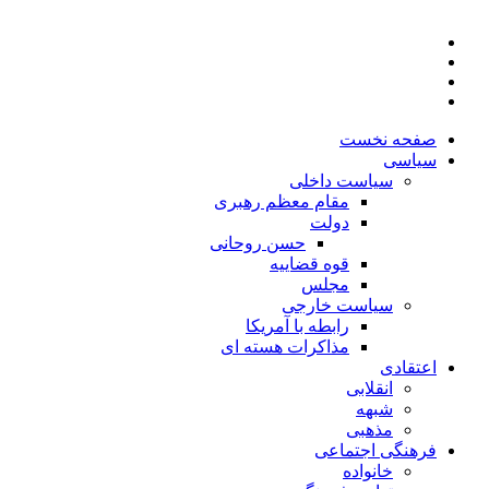
صفحه نخست
سیاسی
سیاست داخلی
مقام معظم رهبری
دولت
حسن روحانی
قوه قضاییه
مجلس
سیاست خارجی
رابطه با آمریکا
مذاکرات هسته ای
اعتقادی
انقلابی
شبهه
مذهبی
فرهنگی اجتماعی
خانواده