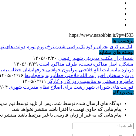
https://www.nazokbin.ir/?p=4533
برچسب ها
بانک مرکزی
بحران رکود
تک رقمی شدن نرخ تورم
تورم
دولت های نهم
نوشته های مشابه
شمه‌ای از مکتب مدیریتی شهید رئیسی
۱۴۰۵/۰۲/۳۰
مشکل، اصل مذاکره نیست، طرف مذاکره است
۱۴۰۵/۰۲/۲۹
درباره بیانیه آیت الله فلاحتی پیرامون حواشی حرفهایشان خطاب به ب
درباره سخنان اخیر آیت الله فلاحتی خطاب به بدحجاب‌ها
۱۴۰۵/۰۲/۱۶
خاطره و سخنی به مناسبت روز کار و کارگر
۱۴۰۵/۰۲/۱۱
فوریت های شورای شهر رشت برای اصلاح نظام مدیریت شهری
۱۴۰۴/۱۲/۰۴
ثبت دیدگاه
دیدگاه های ارسال شده توسط شما، پس از تایید توسط تیم مدی
پیام هایی که حاوی تهمت یا افترا باشد منتشر نخواهد شد.
پیام هایی که به غیر از زبان فارسی یا غیر مرتبط باشد منتشر ن