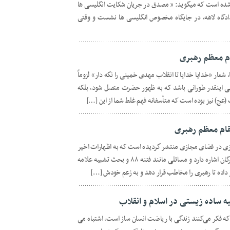
ه است که میگوید: « مصدق در جریان شکایت انگلیسی ها
اه لاهه، در جایگاه مخصوص انگلیسی ها نشست و وقتی
ام معظم رهبری
عار «خدایا خدایا تا انقلاب مهدی خمینی را نگه دار» لزوماً
نی اینقدر طورانی باشد که به ظهور حضرت متصل شود، بلکه
ج) نیز بوده است که متأسفانه فهم غلط شما از این […]
قام معظم رهبری
ازی در فضای مجازی منتشر گردیده است که به اظهارات اخیر
مقام معظم رهبری در جمع نمایندگان خبرگان اشاره دارد و مسائلی مانند فتنه ۸۸ و بحث تشبیه علامه
 داده تا رهبری را مخاطب قرار دهد و به زعم خودش […]
 ساده زیستی در اسلام و انقلاب
۹۴/۱۲/۲۲): «آن هایی که فکر می‌کنند زندگی با ریاضت انسان‌ ساز است، اشتباه می‌