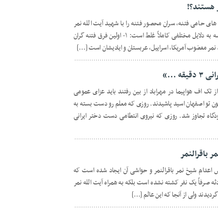
ر هستند؟!
ی حامی فتنه، سران محصور فتنه را با شهید آیت الله نمر
مقایسه می کنند و حال این که این مقایسه به دلایل مختلفی کاملاً غلط است: ۱- اولین فرق فتنه گران
نمر مغضوب آمریکا، اسراییل، عربستان و ایادیشان است […]
۳ ایرانی ۳ دقیقه بعد از تک اف هواپیما در مهراباد از بین رفتند باید عزای عمومی
ن تو اصفهان اسید پاشیدند. روزی که معلم رو دست بسته به
رودگاه تجاوز شد. روزی که نیروی انتطامی دست دختر ایرانی
ر باقرالنمر
اعدام شیخ نمر باقرالنمر و حواشی آن ایجاد شده است که
 می گردد: ۱- در این حادثه صرفاً یک نفر کشته نشده است بلکه به همراه آیت الله نمر