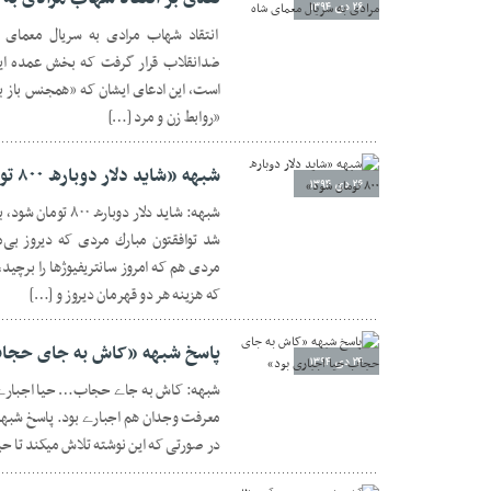
۲۶ دی ۱۳۹۴
انتقاد شهاب مرادی به سریال معمای
ضدانقلاب قرار گرفت که بخش عمده این
است، این ادعای ایشان که «همجنس باز بو
«روابط زن و مرد […]
شبهه «ﺷﺎﯾﺪ ﺩﻻ‌ﺭ ﺩﻭﺑﺎﺭﻩ ۸۰۰ ﺗﻮﻣﺎﻥ ﺷﻮﺩ»
۲۶ دی ۱۳۹۴
ﺷﺪ ﺗﻮﺍﻓﻘﺘﻮﻥ ﻣﺒﺎﺭﻙ ﻣﺮﺩﯼ ﮐﻪ ﺩﯾﺮﻭﺯ ﺑﯽ‌ﻣ
ﻣﺮﺩﯼ ﻫﻢ ﮐﻪ ﺍﻣﺮﻭﺯ ﺳﺎﻧﺘﺮﯾﻔﯿﻮﮊﻫﺎ ﺭﺍ ﺑﺮﭼ
ﮐﻪ ﻫﺰﯾﻨﻪ ﻫﺮ ﺩﻭ ﻗﻬﺮﻣﺎﻥ ﺩﯾﺮﻭﺯ ﻭ […]
پاسخ شبهه «کاش به جای حجاب
۲۴ دی ۱۳۹۴
شبهه: کاش به جاے حجاب… حیا اجبارے ب
معرفت وجدان هم اجبارے بود. پاسخ شبهه
در صورتی که این نوشته تلاش میکند تا حی