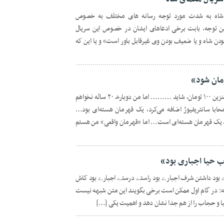
 شاه به شدت مورد توجه رسانه های مختلف به خصوص
 توجه، بابت برخی ادعاهای ایشان در خصوص این سریال
دن شاه و یا ضعیف بودن وی غیرقابل باور است» و یا این که
شبهه: ﺷﺎﯾﺪ ﺩﻻ‌ﺭ ﺩﻭﺑﺎﺭﻩ ۸۰۰ ﺗﻮﻣﺎﻥ ﺷﻮﺩ٬ ﺑﻨﺰﯾﻦ ۱۰۰ ﺗﻮﻣﺎﻥ٬ ﺷﺎﯾﺪ ……… ﺍﻣﺎ ﻣﻦ ﺩﻭﺑﺎﺭﻩ ۲۰ ﺳﺎﻟﻪ ﻧﺨﻮﺍﻫﻢ
ﺤﺎﺑﺎ ﺳﺎﻧﺘﺮﯾﻔﯿﻮﮊ ﺍﺿﺎﻓﻪ ﻣﯽ‌ﮐﺮﺩ، ﯾﮏ ﻗﻬﺮﻣﺎﻥ ﻫﺴﺘﻪ‌ﺍﯼ ﺑﻮﺩ…
ﯿﺪ، ﯾﮏ ﻗﻬﺮﻣﺎﻥ ﻫﺴﺘﻪ‌ﺍﯼ ﺍﺳﺖ… ﺍﻣﺎ «ﻗﻬﺮﻣﺎﻥ ﻭﺍﻗﻌﯽ» ﻣﻦ ﻫﺴﺘﻢ
 حیا اجباری بود»
ود داشتن شرف اجبارے بود راستے درستے اجبارے بود کاش
: در گام اول ممکن است برخی بگویند این متن شبهه نیست
ا و حجاب را از هم جدا نشان دهد و اهمیت یکی […]