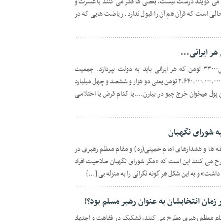
 می‌ گویند درست نیست، بعضی‌ ها فکر می‌ کنند با عسرت و
لی است که قرآن هم آن را قبول ندارد. ریاضت‌ هایی که در
هر ایرانی…
شبهه: هزینه تعویض کارت ملی هرایرانی۳۳۰۰۰ تومن که هر ایرانی باید به دولت بپردازد. جمعیت
ایران۸۰۰۰۰۰۰۰ کل هزینه کارت ملی درایران ۲.۶۴۰.۰۰۰.۰۰۰.۰۰۰ تومن یعنی دو هزار و ششصد و چهل میلیارد
ن پول میخوان خرج چیو در بیارن….یا کدام قرض یا اختلاسی
ه شورای نگهبان
ه ها و هشدارهای امام خمینی(ره) و مقام معظم رهبری در
ح می کنند این است که «مگر شورای نگهبان صلاحیت افراد
داشت» و به این شکل هر گونه نگرانی را به منزله بی […]
زمان انتخابشان به عنوان رهبر مسلم بود؟!
مقام معظم رهبری مطرح می کنند، تشکیک در فقاهت و اجتهاد