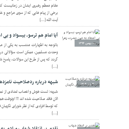
مقام معظم رهبری ایشان در زمانیست که 
برخی از پیام هایی که از سوی مراجع و 
آیت الله […]
آیا امام هم ترسو، بیسواد و بی 
۰۸ بهمن ۱۳۹۴
باتوجه به اظهارات منتسب به یکی از م
وحدت مسلمین، ممکن است سؤالاتی در 
گردد که پس از طرح این سوالات، پاسخ شان
[…]
شبهه درباره ردصلاحیت نامزده
۳۰ دی ۱۳۹۴
شبهه: تست هوش و اعصاب تعدادی از نماین
الان فاقد صلاحیت شده اند !!! اونوقت هم
که توسط افرادی که از نظر شورای نگهبان
[…]
نقدی بر انتقاد شهاب مرادی به