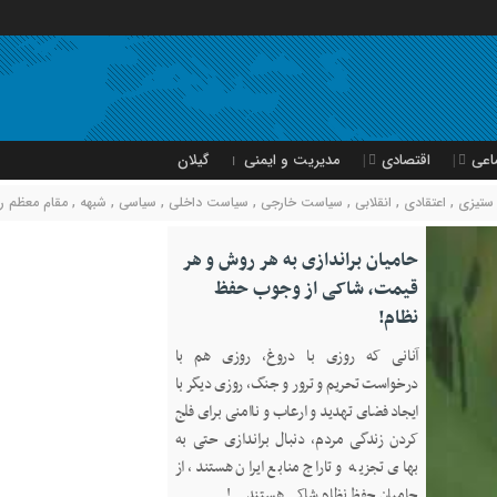
اعی
اقتصادی
مدیریت و ایمنی
گیلان
 ستیزی
,
اعتقادی
,
انقلابی
,
سیاست خارجی
,
سیاست داخلی
,
سیاسی
,
شبهه
,
مقام معظم ر
حامیان براندازی به هر روش و هر
قیمت، شاکی از وجوب حفظ
نظام!
آنانی که روزی با دروغ، روزی هم با
درخواست تحریم و ترور و جنگ، روزی دیگر با
ایجاد فضای تهدید و ارعاب و ناامنی برای فلج
کردن زندگی مردم، دنبال براندازی حتی به
بهای تجزیه و تاراج منابع ایران هستند، از
حامیان حفظ نظام شاکی هستند…!