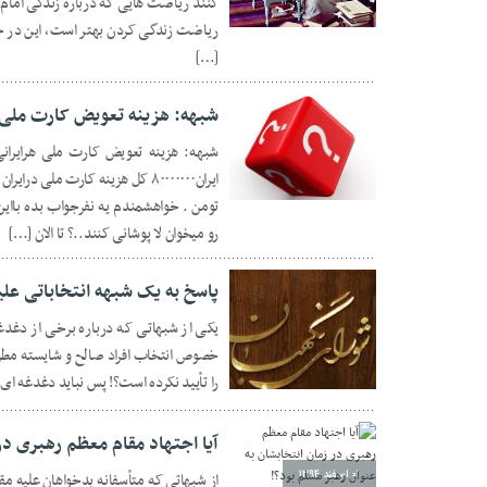
کنند ریاضت‌ هایی که درباره زندگی امام
۲۳ اسفند ۱۳۹۴
ریاضت زندگی کردن بهتر است، این در حا
[…]
شبهه: هزینه تعویض کارت ملی 
۲۳ اسفند ۱۳۹۴
تومن . خواهشمندم یه نفرجواب بده باای
رو میخوان لا پوشانی کنند..؟ تا الان […]
پاسخ به یک شبهه انتخاباتی علی
یکی از شبهاتی که درباره برخی از دغدغ
خصوص انتخاب افراد صالح و شایسته مطر
را تأ‌یید نکرده است؟! پس نباید دغدغه ای 
۰۵ اسفند ۱۳۹۴
آیا اجتهاد مقام معظم رهبری در 
۰۱ اسفند ۱۳۹۴
از شبهاتی که متأسفانه بدخواهان علیه 