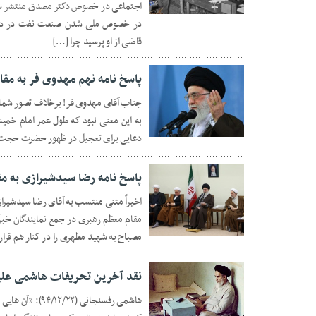
اجتماعی در خصوص دکتر مصدق منتشر شد
۰۱ فروردین ۱۳۹۵
در خصوص ملی شدن صنعت نفت در دادگ
قاضی از او پرسید چرا […]
پاسخ نامه نهم مهدوی فر به مق
جناب آقای مهدوی فر! برخلاف تصور شما، ش
به این معنی نبود که طول عمر امام خمی
۲۸ اسفند ۱۳۹۴
دعایی برای تعجیل در ظهور حضرت حجت (ع
پاسخ نامه رضا سیدشیرازی به م
اخیراً متنی منتسب به آقای رضا سیدشیر
۲۳ اسفند ۱۳۹۴
مصباح به شهید مطهری را در کنار هم قرار
نقد آخرین تحریفات هاشمی علیه
هاشمی رفسنجانی (