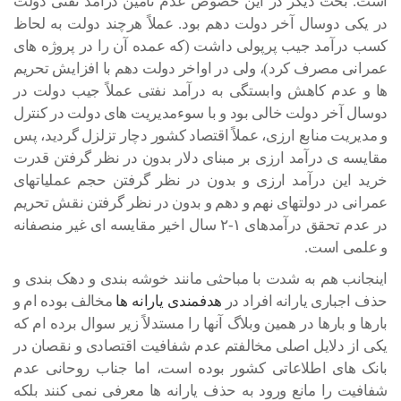
است. بحث دیگر در این خصوص عدم تأمین درآمد نفتی دولت
در یکی دوسال آخر دولت دهم بود. عملاً هرچند دولت به لحاظ
کسب درآمد جیب پرپولی داشت (که عمده آن را در پروژه های
عمرانی مصرف کرد)، ولی در اواخر دولت دهم با افزایش تحریم
ها و عدم کاهش وابستگی به درآمد نفتی عملاً جیب دولت در
دوسال آخر دولت خالی بود و با سوءمدیریت های دولت در کنترل
و مدیریت منابع ارزی، عملاً اقتصاد کشور دچار تزلزل گردید، پس
مقایسه ی درآمد ارزی بر مبنای دلار بدون در نظر گرفتن قدرت
خرید این درآمد ارزی و بدون در نظر گرفتن حجم عملیاتهای
عمرانی در دولتهای نهم و دهم و بدون در نظر گرفتن نقش تحریم
در عدم تحقق درآمدهای ۱-۲ سال اخیر مقایسه ای غیر منصفانه
و علمی است.
اینجانب هم به شدت با مباحثی مانند خوشه بندی و دهک بندی و
حذف اجباری یارانه افراد در
هدفمندی یارانه ها
مخالف بوده ام و
بارها و بارها در همین وبلاگ آنها را مستدلاً زیر سوال برده ام که
یکی از دلایل اصلی مخالفتم عدم شفافیت اقتصادی و نقصان در
بانک های اطلاعاتی کشور بوده است، اما جناب روحانی عدم
شفافیت را مانع ورود به حذف یارانه ها معرفی نمی کنند بلکه