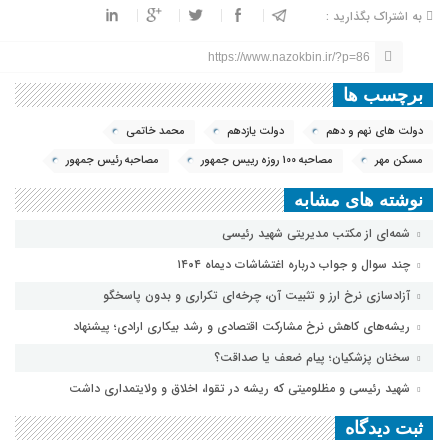
به اشتراک بگذارید :
https://www.nazokbin.ir/?p=86
برچسب ها
دولت های نهم و دهم
دولت یازدهم
محمد خاتمی
مسکن مهر
مصاحبه 100 روزه رييس جمهور
مصاحبه رئیس جمهور
نوشته های مشابه
شمه‌ای از مکتب مدیریتی شهید رئیسی
چند سوال و جواب درباره اغتشاشات دیماه ۱۴۰۴
آزادسازی نرخ ارز و تثبیت آن، چرخه‌ای تکراری و بدون پاسخگو
ریشه‌های کاهش نرخ مشارکت اقتصادی و رشد بیکاری ارادی؛ پیشنهاد
سخنان پزشکیان؛ پیام ضعف یا صداقت؟
شهید رئیسی و مظلومیتی که ریشه در تقوا، اخلاق و ولایتمداری داشت
ثبت دیدگاه