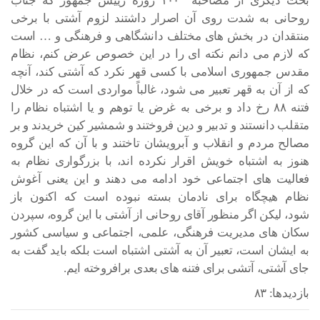
بحث دیگری از مصاحبه ۱۰۰ روزه رییس جمهور که جناب
روحانی به شدت روی آن اصرار داشتند لزوم آشتی با برخی
منتقدان در بخش های مختلف دانشگاهی و فرهنگی و … است
که لازم می دانم نکته ای را در این خصوص عرض کنم، نظام
مقدس جمهوری اسلامی با کسی قهر نکرد که آشتی کند، آنچه
که از آن به قهر تعبیر می شود، غالباً مواردی است که در خلال
فتنه ۸۸ رخ داد و برخی به غرض یا توهم و یا اشتباه نظام را
متقلب دانستند و تدبیر و دین فروختند و شمشیر کین خریدند و بر
مصالح مردم و انقلاب و آبرویشان تاختند و با آن که این گروه
هنوز به اشتباه خویش اقرار نکرده اند، با بزرگواری نظام به
فعالیت های اجتماعی خود ادامه می دهند و این یعنی آغوش
نظام هیچگاه برای نادمان بسته نبوده است که اکنون باز
شود، لیکن اگر منظور آقای روحانی از آشتی با این گروه، سپردن
سکان های مدیریت فرهنگی، علمی، اجتماعی و سیاسی کشور
به ایشان است، تعبیر آن به آشتی اشتباه است بلکه باید گفت به
جای آشتی، آتشی برای فتنه های بعدی برافروخته ایم.
بازدیدها: ۸۳