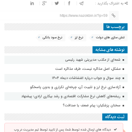
به اشتراک بگذارید :
https://www.nazokbin.ir/?p=59
برچسب ها
تنش سازی های دولت
نرخ ارز
نرخ سود بانکی
نوشته های مشابه
شمه‌ای از مکتب مدیریتی شهید رئیسی
مشکل، اصل مذاکره نیست، طرف مذاکره است
چند سوال و جواب درباره اغتشاشات دیماه ۱۴۰۴
آزادسازی نرخ ارز و تثبیت آن، چرخه‌ای تکراری و بدون پاسخگو
ریشه‌های کاهش نرخ مشارکت اقتصادی و رشد بیکاری ارادی؛ پیشنهاد
سخنان پزشکیان؛ پیام ضعف یا صداقت؟
ثبت دیدگاه
دیدگاه های ارسال شده توسط شما، پس از تایید توسط تیم مدیریت در وب