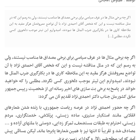
توسط :
سیاوش آقاجانی
اگر چه برخی مثال ها در عرف سیاسی برای برخی مصداق ها مناسب نیستند، ولی به رسم این که در
مثل مناقشه نیست و این که شخص آقای احمدی نژاد با آن تواضع معروفشان هرگز مقید به این
ملاحظه کاری ها در بکارگیری ضرب المثل ها نبودند، امیدوارم این تیتر موجب دلخوری کسی
نگردد، مطلبی […]
اگر چه برخی مثال ها در عرف سیاسی برای برخی مصداق ها مناسب نیستند، ولی
به رسم این که در مثل مناقشه نیست و این که شخص آقای احمدی نژاد با آن
تواضع معروفشان هرگز مقید به این ملاحظه کاری ها در بکارگیری ضرب المثل ها
نبودند، امیدوارم این تیتر موجب دلخوری کسی نگردد، مطلبی را که خواهید
خواند در پاسخ به برخی بت سازی های اخیر رسانه ای از شخصیت رییس جمهور
سابق کشورمان جناب دکتر احمدی نژاد تقدیم تان می گردد:
اگر چه حضور احمدی نژاد در عرصه ریاست جمهوری، با زنده شدن شعارهای
انقلابی مانند استکبار ستیزی، ساده زیستی، پرتلاشی، خدمتگزاری، مردم
زیستی، احترام به طبقات مستضعف، تمرکز زدایی، دوستی با ملتهای آزاده و …
مصادف شد و تقریباً تا انتها نیز با همین شعارها پابرجا ماند، لیکن مسائلی پیش
آمد که این سطح شیر زلال و گوارا بر زمین بریزد.