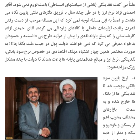
علناً می گفت نقدینگی (ناشی از سیاستهای انبساطی) باعث تورم نمی شود، آقای
احمدی نژاد نرخ ارز را در طی چند سال با تزریق دلارهای نفتی پایین نگاه می
داشت و اصلاً به این مسئله توجه نمی کرد که این مسئله موجب از دست رفتن
قدرت رقابت تولیدات داخلی با کالاهای وارداتی می گردد، آقای احمدی نژاد،
کارشناسانی را که مبلغ یارانه نقدی را بیش از درآمد طرح می دانستند را حسودان
بدخواه معرفی می کرد که نمی خواهند دولت پول در جیب ملت بگذارد!!! به
صورت مختصر همین چهار اشتباه مهلک اقتصادی در خصوص نرخ سود بانکی،
نقدینگی، نرخ ارز و مبالغ هدفمندی یارانه ها باعث شدند تا دولت با چند مشکل
بزرگ مواجه شود:
۱- نرخ پایین سود
بانکی موجب شد تا
نقدینگی ها از بانک
ها خارج شده و به
سمت بازارهای
مختلف مخرب اعم
از مسکن و خودرو و
سکه و بدتر از همه