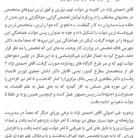
آقای احمدی نژاد در کابینه ی دولت نهم، برترین و قوی ترین نیروهای متخصص
در بخشهای مختلف را با رویکرد توأمان تخصص گرایی، جوانگرایی و دور شدن از
حلقه بسته مدیران به کار گماشت، به نحوی که جوان ترین، متخصص ترین و
غیروابسته ترین دولت را تشکیل داد و خود به عنوان رییس دولت، هماهنگی این
نیروها را بر عهده گرفت، لیکن در هماهنگی بین این نیروها که بعضاً مانند دکتر
جهرمی فاقد تخصص در وزارت کار بودند، به جای این که تخصص را مد نظر قرار
دهد، شروع کرد به اعمال نظرات غیرکارشناسی و به این شکل در اولین دعواهای
دولت نهم که بر سر طرح کارگاه های زودبازده صورت گرفت، آقای احمدی نژاد ۲
نفر از متخصصان مطرح کشور، یعنی آقایان دکتر دانش جعفری (وزیر اقتصاد
وقت) و دکتر مظاهری (رییس بانک مرکزی) را کنار گذاشت و تا آخر نیز افرادی را
در این حوزه های حساس به کار گمارد که به جای عمل به علم اقتصاد، به
دستورات و اجتهادات رییس جمهور عمل کنند و اینچنین همین رویه ی غلط تا
دولت دهم نیز ادامه یافت.
برخورد غیر اصولی آقای احمدی نژاد با برخی وزرای دیگر که بعضاً در مدیریت
وزارتخانه ی خود بسیار موفق نیز بودند، تا آخر دولت یازدهم ادامه یافت و تعداد
تغییرات وزرا با دلیل های فنی یا غیرفنی تا آخر دولت نهم ادامه یافت و با افزایش
وزرایی که یا به حوزه تخصصی خود اشراف نداشتند و یا برخلاف علم خود (و طبق