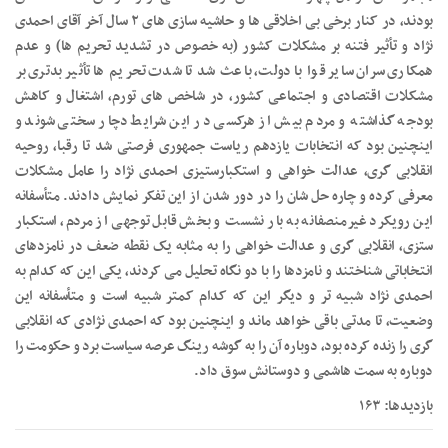
بودند، در کنار برخی بی اخلاقی ها و حاشیه سازی های ۲ سال آخر آقای احمدی
نژاد و تأثیر فتنه بر مشکلات کشور (به خصوص در تشدید تحریم ها) و عدم
همکاری سران سایر قوا با دولت، باعث شد تا شدت تحریم ها تأثیر بدتری بر
مشکلات اقتصادی و اجتماعی کشور، در شاخص های تورم، اشتغال و کاهش
بودجه گذاشته و مردم بیش از هرکسی در این شرایط دچار سختی شوند و
اینچنین بود که انتخابات یازدهم ریاست جمهوری فرصتی شد تا رقبا، روحیه
انقلابی گری، عدالت خواهی و استکبارستیزی احمدی نژاد را عامل مشکلات
معرفی کرده و چاره حل شان را در دور شدن از این تفکر نمایش دادند. متأسفانه
این رویکرد غیرمنصفانه به بار نشست و بخش قابل توجهی از مردم، استکبار
ستزی، انقلابی گری و عدالت خواهی را به مثابه یک نقطه ضعف در نامزدهای
انتخاباتی شناختند و نامزدها را با دو نگاه تحلیل می کردند، یکی این که کدام به
احمدی نژاد شبیه تر و دیگر این که کدام کمتر شبیه است و متأسفانه این
وضعیت، تا مدتی باقی خواهد ماند و اینچنین بود که احمدی نژادی که انقلابی
گری را زنده کرده بود، دوباره آن را به گوشه رینگ عرصه سیاست برد و حکومت را
دوباره به سمت هاشمی و دوستانش سوق داد.
بازدیدها: ۱۶۳