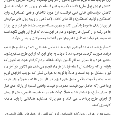
کاهش ارزش پول ملی) فاصله بگیرد و این فاصله در روزی که دولت به دلیل
کاهش درآمدهای نفتی نمی توانست ارز مورد تقاضای واقعی (مسافران، وارد
کنندگان و تولید کنندگان) و تقاضای کاذب (که ناشی از ورود پول های سرگردان
فراری از بانک ها بود) را تأمین کند و همین مسئله موجب شد تا هم فنر نرخ ارز از
جا در رفته و از کنترل خارج شود و هم در این مدت که نرخ ارز پایین نگهداشته
شده بود پدر تولید به دلیل عدم توان در رقابت با محصولات وارداتی درآید.
۴- طرح شجاعانه هدفمندی یارانه ها به دلیل اشتباهی که در تنظیم هزینه و
درآمد صورت گرفت، موجب شد تا دولت به جای این که از این طرح منتفع بشود،
متضرر شود و با معزلی به نام تأمین یارانه ماهانه مردم گرفتار شود، به نحوی که
یارانه ای که پرداخت آن ۲ ماه قبل از هر ماه انجام می شد، هم اکنون در آخر ماه
نیز با مشکل مواجه است و عملاً با توجه به عوامل قبلی که موجب افزایش تورم
شده بودند، قیمت واقعی حامل های انرژی نیز افزایش یافته و عملاً میزان یارانه
پرداختی (که حاصل بین قیمت مصوب و قیمت واقعی است) از یارانه های قبل
از اجرای طرح نیز بیشتر شد و عملاً دولت هم یارانه غیرمستقیمی بیش از پیش
از اجرای طرح پرداخت می کند و هم یارانه مستقیم هنگفتی را باید ماهانه
کارسازی کند.
مجموعه ی عوامل چهارگانه اقتصادی فوق که ناشی از رفتارهای غلط اقتصادی