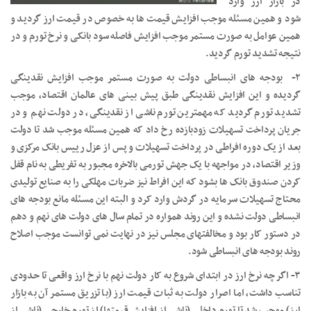
در بازار ارز وارد
شود و همین مسئله موجب افزایش قیمت ها به خصوص در قیمت ارز گردید و
همین عوامل به صورت مستمر موجب افزایش فاصله سود بانکی و نرخ تورم و در
نتیجه تشدید تورم گردید.
۲- بودجه های انبساطی دولت به صورت مستمر موجب افزایش نقدینگی
گردیده و این افزایش نقدینگی طبق پیش بینی های عالمان اقتصاد، موجب
تشدید تورم گردید که مهمترین تورم ناشی از نقدینگی، در دولت نهم و در
جریان پرداخت تسهیلات زودبازده رخ داد که همین مسئله موجب شد تا دولت
بعد از یک دوره افراطی در پرداخت تسهیلات و پس از عزل رییس بانک مرکزی و
وزیر اقتصاد، در مواجهه با یک جهش تورمی بالاخره مجبور به تفریطی به نام قفل
کردن صندوق بانک ها بشود که این افراط نیز ضربات مهلکی را به صنایع تولیدی
محتاج تسهیلات سرمایه در گردش وارد کرد و البته این مسئله مانع بودجه های
انبساطی دولت نشده و این روند همواره در تمام سال های دولت های نهم و دهم
در دستور کار بود و مخالفتهای مجلس نیز در نهایت نمی توانست موجب اصلاح
روند بودجه های انبساطی شود.
۳- اگر چه نرخ ارز در ابتدای شروع به کار دولت نهم با نرخ ارز واقعی تا حدودی
تناسب داشت، اما اصرار دولت به ثبات قیمت ارز (با تزریق مستمر آن به بازار
ارز) موجب شد تا تورم داخلی (ناشی از افزایش قیمتها) از تورم خارجی (ناشی از