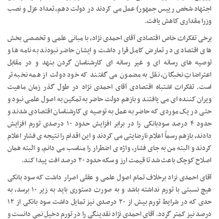
اجتهاد شخص رییس جمهور) عمل می کردند در دولت دهم، تعداد عزل و نصب
وزرا مقداری کاهش یافت.
برخی تفکرات خاص اقتصادی آقای احمدی نژاد، با مبانی علمی و تخصصی بخش
های اقتصادی در تعارض کامل قرار داشت و ایشان حاضر نبودند به نامه ها و
توصیه های رسانه ای و غیر رسانه ای کارشناسان گردن بنهد و در مقابل
اعتراضاتِ نخبگان، نقل به مضمون می گفتند که خود دولت از همه نخبه تر
است. تفکرات اشتباه اقتصادی آقای احمدی نژاد در طول گذر زمان ماهیت
ویران کننده ای می یافتند و بازهم دولت حاضر به تمکین به اصول علمی نبود و
حتی در یک موردی که حاضر به عمل به توصیه ی کارشناسان اقتصادی شدند و
حدود ۴ درصد سودبانکی را در برابر افزایش حدود ۱۰ درصدی تورم افزایش
دادند، بازهم رسماً اعلام نارضایتی می کردند و این اقدام را نتیجه ی فشار اعلام
کردند و البته من به جای فشار، واژه ی اضطرار را مناسب می دانم، و البته همان
اصلاح کوچک باعث شد تا قیمت ارز و سکه حدود ۲۰ درصد افت پیدا کند.
آقای احمدی نزاد برخلاف تمام اصول علمی و عقلی اصرار داشت که سود بانکی
هیچ نسبتی با تورم نداشته باشد و به صورت دستوری باید به زیر ۱۰ برسد، به
حدی که در شرایط تورم بیش از ۲۰ درصدی نیز تمایل داشت سود بانکی از ۱۲
درصد نیز کمتر گردد. آقای احمدی نژاد نقدینگی را در تورم دخیل نمی دانست و