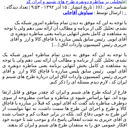
شناسه خبر : 103 | تاریخ انتشار : ۱۵ آذر ۱۳۹۲ - ۹:۵۳ | تعداد دیدگاه :
۰
| ارسال توسط :
سیاوش آقاجانی
با توجه به این که موفق به دیدن تمام مناظره امروز شبکه یک
نشدم، تحلیل کلی از برنامه و مطالب آن ارائه نمی دهم ولی با توجه
به مشاهده ی کامل بخش انتهایی برنامه یعنی مناظره دونفره ی
آقای ابویی رئیس سابق پلیس مبارزه با قاچاق کالا و ارز و آقای
حریری رئیس کمیسیون واردات اتاق […]
با توجه به این که موفق به دیدن تمام مناظره امروز شبکه یک
نشدم، تحلیل کلی از برنامه و مطالب آن ارائه نمی دهم ولی با توجه
به مشاهده ی کامل بخش انتهایی برنامه یعنی مناظره دونفره ی
آقای ابویی رئیس سابق پلیس مبارزه با قاچاق کالا و ارز و آقای
حریری رئیس کمیسیون واردات اتاق ایران درباره طرح های شبنم و
ایران کد ، لازم دیدم مسئله ای را ذکر کنم.
فارغ از اینکه طرح های شبنم و ایران کد چقدر موفق و قابل ارتقا
بوده اند، تنها براساس شیوه ی مناظره و مباحث مطروحه از سوی
دوطرف مناظره باید گفت که آقای ابویی که قبلاً در مبارزه با قاچاق
کالا و طرح و اجرای این طرح ها سمت داشت، نه تنها نتوانست از
این طرح به خوبی دفاع کند، بلکه در برابر جملات کم و حساب شده
ی آقای حریری به شدت انفعالی پاسخ داد و موجب شد تا خودبه خود
افکار عمومی حق را به منتقدان طرح های شبنم و ایران کد بدهند.