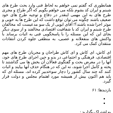
همانطوری که گفتم نمی خواهم به لحاظ فنی وارد بحث طرح های
شبنم و ایران کد بشوم بلکه می خواهم بگویم که اگر طراح و مجری
طرح های به این مهمی اینقدر در دفاع و توجیه طرح های خود
ضعیف باشند چگونه می توان توقع داشت که این طرح ها به خوبی و
موثر اجرا شده باشند؟! آقای ابویی از یک سو مدعیست که مخالفان
طرح شبنم و ایران کد با شفافیت اقتصادی مخالفند و از سوی دیگر
بجای این که این مسئله را با پاسخگویی فنی به اثبات برساند با
واکنش های منفعلانه و عصبی، به منطقی جلوه کردن انتقادات
منتقدان کمک می کرد.
ای کاش، ای کاش و ای کاش طراحان و مجریان طرح های مهم
اقتصادی، فرهنگی و اجتماعی در بدو و حین اجرای طرح های خود،
آنها را در معرض بحث و گفتگوی فعالان آن بخش ها می گذاشتند تا
پخته و کامل اجرا شوند، نه این که در هنگام حذف آنها بیایند و اثبات
کنند که چند سال کشور را دچار سوءتدبیر کرده اند، مسئله ای که
باید هم اکنون بیش از همیشه مورد اهتمام مجلس و دولت قرار
گیرد.
بازدیدها: ۶۱
به اشتراک بگذارید :