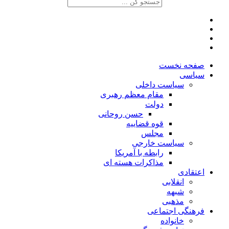
صفحه نخست
سیاسی
سیاست داخلی
مقام معظم رهبری
دولت
حسن روحانی
قوه قضاییه
مجلس
سیاست خارجی
رابطه با آمریکا
مذاکرات هسته ای
اعتقادی
انقلابی
شبهه
مذهبی
فرهنگی اجتماعی
خانواده