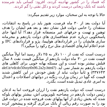
که فساد را در کشور نهادینه کردند، افزود: کسانی باید شرمنده
باشند که بابک زنجانی درست کردند و دکل نفتی را گم کردند.
حالا با توجه به این سخنان، موارد زیر تقدیم میگردد:
آیا دولت بعد از ۳۰ ماه فرصت، هنوز باید در پاسخ به انتقادات،
منتقدان را حامی دولت قبل نشان دهد و بعد هم ایشان را هدف
توهین و تهمت و حرفهای غیر منصفانه قرار دهد؟! آیا اینها جای
پاسخگویی درباره عدم شفافسازی های دولت یازدهم و محرمانه
سازی هایشان را در قراردادهای هواپیما، پژو و قراردادهای IPC و
عدم اعلام آمارهای اقتصادی مثل نرخ رکود را میگیرد؟!
درست است که نفت از ۱۰۰ دلار به ۲۵ دلار رسید اما اولاً میانگین
قیمت نفت در ۳۰ ماه دولت یازدهم از میانگین قیمت نفت ۸ سال
قبلش بیشتر بوده است و این مسئله بهانه خوبی برای کاهلی های
دولت یازدهم به شمار نمی آید. (alef.ir/vdcdo50ssyt0s96.2a2y.html?
۳۳۷۶۴۳) و ثانیاً دولت نباید از نقش خودش در این کاهش شدید
قیمت که گویا در زمان وزارت زنگنه در دولتهای اصلاحات و اعتدال
به امری عادی تبدیل شده است، بگذرد.
درست است که دولت یازدهم نفت را ارزان فروخت اما به اذعان
رئیس دولت یازدهم در مصاحبه تلویزیونی اش، بیشترِ پولهای بلوکه
شده که بخش زیادی از آنها پولهای نفت فروخته شده در دولت قبل
بود را به صورت رقم ریالی از بانک مرکزی گرفته و پیشخور کرده