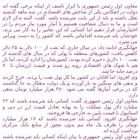
معاون اول رئیس جمهوری با ابراز تاسف از اینکه برخی گفته اند
دولت در انعکاس یکی از شاخص های اقتصادی در سه ماهه گذشته
تعلل داشته و باید از این بابت شرمنده باشد، گفت: البته تذکر لازم
است و ما به دنبال شفافیت هستیم تا آمار مورد نیاز مردم را در
اختیارشان قرار دهیم اما کسانی که این تعابیر را به کار می برند،
خودشان باید شرمنده اقداماتی باشند که کشور را به دست ویرانی
می سپرد.
جهانگیری ادامه داد: در سال جاری که نفت از ۱۰۰ دلار به ۲۵ دلار
کاهش یافت، کشورهای منطقه با پولی که در سال های گذشته از
نفت ۱۰۰ دلاری ذخیره کرده بودند، کشورشان را اداره کردند، اما باز
هم با شوک های اقتصادی روبه رو شدند و قیمت ارزشان تا ۷۰
درصد جابه جا شد.
وی افزود: اما آقایان در کشور ما کل پول نفت را بردند، خرج کردند
و بدهی های سنگین به بار آوردند و یک دولت بدهکار به جا گذاشتند
که در برخی آمارها گفته می شود ۳۸۰ هزار میلیارد تومان بدهی
دارد.
معاون اول رئیس جمهوری گفت: کسانی باید شرمنده باشند که ۲۲
میلیارد دلار پول مملکت را به بهانه تعادل قیمت ارز در دبی و
استانبول با قیمت پایین به خارجی ها فروختند.
جهانگیری افزود: کسانی باید شرمنده باشند که ۱۷ هزار میلیارد
تومان را ظرف یک ماه نیم بدون مجوز از منابع بانک مرکزی
برداشت کرده اند.
معاون اول رئیس جمهوری با بیان اینکه کسانی باید شرمنده باشند