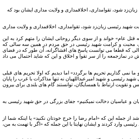
که مقابل ظالم قد علم نمی‌کند به اندازه ظالم گناهکار است اما آنچه که باعث شد مظلومیت ‎شهید رئیسی زبان‌زد شود، تقوامداری، اخلاقمداری و ولایت مداری ایشان بود که
‏طبق روایات، مظلوم هم در جایی که مقابل ظالم قد علم نمی‌کند به اندازه ظالم گناهکار است اما آنچه که باعث شد مظلومیت ‎شهید رئیسی زبان‌زد شود، تقوامداری، اخلاقمداری و ولایت مداری
مهمترین حربه ضدانقلاب و اصلاح طلبان در کنار زدن شهید رئیسی در انتخابات ۹۶ این بود که از یک سو، ‎نیما زم معدوم ایشان را «آیت الله قتل عام» خواند و از سوی دیگر ‎روحانی ایشان را متهم کرد به این
د در حالی که احترام، ‏محبت و کرامت شهید رئیسی در حق مردم در همین سه سالی که
حالی که قطعا می توانست پاسخ های افشاگرانه، آن طور که در فضای
 نمازجمعه را از سر تقوا و اخلاق و این که شاید احتمال می داد
و ما نمی گذاریم تحریم ها برگردد» اما دیدیم که اولا تحریم های قبلی
ید رئیسی و شهید امیرعبداللهیان نه تنها مذاکرات با غرب را پایان
 تقویت ارتباط با همسایگان، توانستند گام های بلندی برای بیرون
 جمله که «ما در دعوای امویان و عباسیان دخالت نمیکنیم» جفای بزرگی در حق شهید رئیسی به
 شد نیز با رفتار اخلاقی ایشان مواجه شد از جمله این که «امام رضا را خرج خودتان نکنید» یا اینکه شما از
یسی وارد کردند و ایشان نهایتا با این جمله که «اگر با تهمت به من،