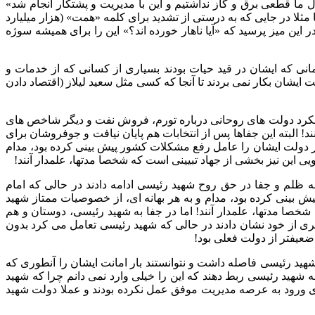
 ما قطعی برق و گاز نداشتیم و این با مدیریت و پشتکار انجام شد»
ا مثلا در جایی که به درستی از تشدید برای کلمه «همت» (هزار میلیارد
ین میز پرسید که «آیا ناهار خورده اند؟» این را برای همیشه سوژه
ی سوخت» را بکار ببرند این بود که تا زمانی که ایشان در قید حیات بودند بسیاری از کسانی که از خدمات و
یشان بکار نمی بردند تا آنجا که کسی مثل سعید لیلاز (اقتصاد دادن
های عملکرد دولت های روحانی درباره تورم، فروش نفت و دیگر شاخص های
 البته این جفاها پس از انتخابات هم پایان نیافت و جوفروشان برای
ار دولت ایشان را عامل رفع مشکلات کشور پیش بینی کرده بود، مدام
ی این نیز بخشی از جهاد تبیینی است که شخصا مدتها، علمدار آنند!
ه ظلم و جفا در حق روح شهید رئیسی ادامه دادند در حالی که امام
 بینی کرده بود، مدام و به هر بهانه ای، از خصوصیات ممتاز شهید
صا مدتها، علمدار آنند! ‏اما در جفا به شهید رئیسی، دوستان و هم
ری از خود نشان دادند در حالی که شهید رئیسی تعامل می کرد بدون
 ضعیفتر از دولت فعلی بود!
ید رئیسی فاصله داشت و نتوانستند بار امانت ایشان را آنطوری که
ه شهید رئیسی ربط دهند که این را خیلی وارد نمی دانم چرا که شهید
رئیسی برای شکست حلقه بسته مدیران پیر و خسته و در وضعیتی که متاسفانه دولت های قبلی در تربیت و کشف ظرفیت های توانمند برای ورود به عرصه مدیریت موفق عمل نکرده بودند و عملا دولت ‎شهید