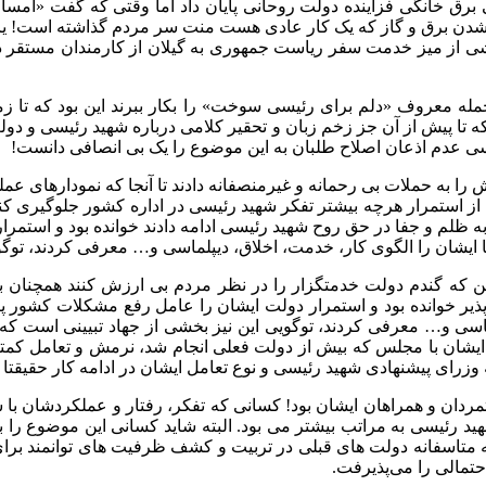
 برق خانگی فزاینده دولت روحانی پایان داد اما وقتی که گفت «امسال
ای قطع نشدن برق و گاز که یک کار عادی هست منت سر مردم ‏گذاشته است! ی
ی از میز خدمت سفر ریاست جمهوری به گیلان از کارمندان مستقر در ا
یکی از مظلومیت های مهمی که باعث شد مقام معظم رهبری آن جمله معروف ‎«دلم‌ برای رئیس
تا پیش از آن جز زخم زبان و تحقیر کلامی درباره شهید رئیسی و دولت ا
 عدم اذعان اصلاح طلبان به این موضوع را یک بی انصافی دانست!
، جایش را به حملات بی رحمانه و غیرمنصفانه دادند تا آنجا که نمودار
از استمرار هرچه بیشتر تفکر شهید رئیسی در اداره کشور جلوگیری کنند!
ه ظلم و جفا در حق روح شهید رئیسی ادامه دادند خوانده بود و استمر
 ایشان را الگوی کار، خدمت، اخلاق، دیپلماسی و… معرفی کردند، توگوی
 این که گندم دولت خدمتگزار را در نظر مردم بی ارزش کنند همچنان ب
یر خوانده بود و استمرار دولت ایشان را عامل رفع مشکلات کشور پیش
اسی و… معرفی کردند، توگویی این نیز بخشی از جهاد تبیینی است که شخ
 ایشان با مجلس که بیش از دولت فعلی انجام شد، نرمش و تعامل کمت
ه وزرای پیشنهادی شهید رئیسی و نوع تعامل ایشان در ادامه کار حقیقتا
ان و همراهان ایشان بود! کسانی که تفکر، رفتار و عملکردشان با شه
ید رئیسی به مراتب بیشتر می بود. البته شاید کسانی این موضوع را ب
حتمالی را می‌پذیرفت.