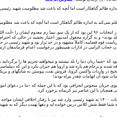
‏طبق روایات، مظلوم هم در جایی 
طول ۳۸ سال فقط اعدام و زندان بلد بودند» و به گزاره مجعول آمدنیوز اعتبار بخشی
یاست قوه قضاییه، کاملاً مشهود و در حد تراز بود و شهید رئیسی در 
حجاب الزامی در ادارات همینطور درخواست اعدام فرماندهان ارتش در
 ‏که «شما زبان دنیا را بلد نیستید و میخواهید تحریم ها را برگردانید 
ند و برجام هم پاره شد و اروپا هم جبران نکرد و این که دیپلماسی شه
یح در واردات واکسن کرونا، فروش نفت، پیوستن به شانگهای و بریکس و
ثبات شود آن اتهامات چقدر بیراه بودند!
هایی که به شهید رئیسی در همان انتخابات ۹۶ شد، از سوی جریان منحوس انحرافی بود که با این
همچنان با این عناصر نیز کریمانه برخورد کرد.
برخی اتهامات ناروای دیگری که در همان مناظرات و مناظرات انتخابات ۱۴۰۰ به شهید رئیسی وارد
ین که شما فقط شش کلاس درس خوانده اید و دهها تهمت دیگر که به شهید رئ