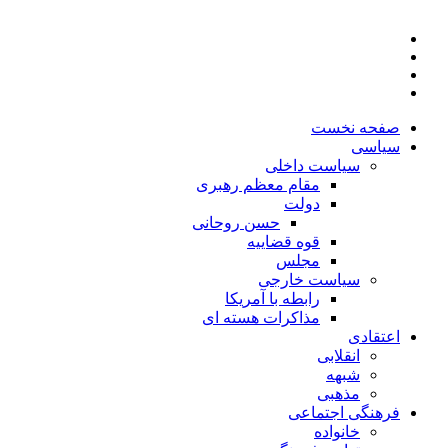
صفحه نخست
سیاسی
سیاست داخلی
مقام معظم رهبری
دولت
حسن روحانی
قوه قضاییه
مجلس
سیاست خارجی
رابطه با آمریکا
مذاکرات هسته ای
اعتقادی
انقلابی
شبهه
مذهبی
فرهنگی اجتماعی
خانواده