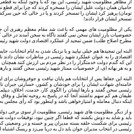
از مظاهر مظلومیت ‏شهید رئیسی، این بود که با وجود اینکه به قطعی
حامیان همان ‎دولت علیل ایشان را مسخره کردند که چرا بر
تومان) پرهیز کرد ایشان را تمسخر کردند و یا در حالی که حین سرکش
تمسخر ایشان قرار دادند!
خصوصیات بارز ایشان سخن نمی گفتند ناگاه به سخن آمدند در حالی که 
مطرح اصلاح طلب) ضمن تمجید از عملکرد اقتصادی دولت شهید رئیسی
البته این تمجیدها هم خیلی نپایید و ‏با نزدیک شدن به ایام انتخابات
اقتصادی را به عنوان عملکرد شهید رئیسی در مناظرات نشان دادند تا 
این که گندم دولت خدمتگزار را در نظر مردم بی ارزش کنند همچنان ب
و به هر بهانه ای، از خصوصیات ممتاز شهید رئیسی سخن گفتند و بارها
البته این جفاها پس از انتخابات هم پایان نیافت و جوفروشان برای
خامنه‌ای شهادت ایشان را برای خودشان و کشور، خسارتی جبران ناپذ
رئیسی سخن گفتند و بارها ایشان را الگوی کار، خدمت، اخلاق، دیپلم
طیفان هم کم سهم نداشتند آنجا که در پاسخ به روحیه تعامل و وفاق
اینکه دنبال معامله و امتیازخواهی باشد و اینطور بود که ‏رأی مجلس ب
و از دیگر مظلومیت های شهید رئیسی، مظلومیت از سوی برخی دولتمرد
باید و شاید به دوش بکشند که قطعا اگر چنین نبود، توفیقات دولت شه
رئیسی در انتخاب مدیران جوان باید دل به دریا می‌زد و ریسک اشتباه ا