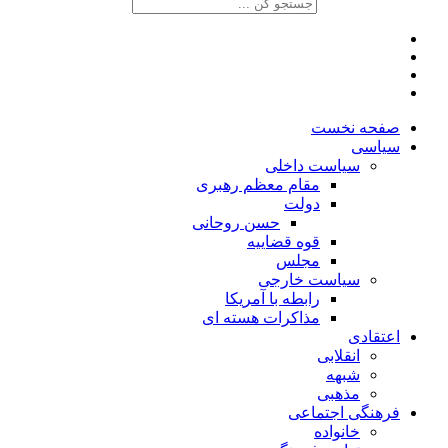
صفحه نخست
سیاسی
سیاست داخلی
مقام معظم رهبری
دولت
حسن روحانی
قوه قضاییه
مجلس
سیاست خارجی
رابطه با آمریکا
مذاکرات هسته ای
اعتقادی
انقلابی
شبهه
مذهبی
فرهنگی اجتماعی
خانواده