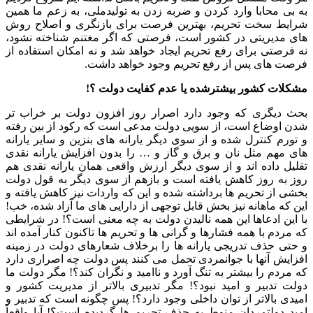
به بی محابا وارد کردن و ضربه زدن به تولیدملی، به زعم ما همین
شرایط سخت تحریم، بهترین فرصت برای بازنگری و اصلاح روش
های مدیریتی در کشور است، فرصتی که اگر مغتنم شناخته نشود،
نه فرصتی برای رفع تحریم ایجاد خواهد شد و نه امکان استفاده از
فرصت های پس از رفع تحریم وجود خواهد داشت.
مشکلات کشور بیشترشده یا عدم کفایت دولت ؟!
بحث دیگری که وجود دارد اصرار روز افزون دولت بر خراب تر
شدن اوضاع است، از سویی دولت مدعی است که رکود از بین رفته
و تورم کنترل شده و از سوی دیگر یارانه های بنزین و سایر یارانه
های مهم مثل نان و برق و گاز و … را بدون افزایش یارانه نقدی
تقلیل داده اند و از سوی دیگر ارزش واقعی همان یارانه نقدی هم
روز به روز کاهش یافته است و بازهم از سوی دیگر به قول دولت
بخشی از تحریم ها برداشته شده و این که واردات نیز کاهش یافته و
این که ماهانه نیز بخش قابل توجهی از دارایی های ما آزاد شده، خب!
با این ادعاها این همه نالیدن دولت به چه معنی است؟! در شرایطی
که مردم با همه فشارها و گرانی ها و تحریم ها تاکنون کنار آمده اند
و حتی حذف تدریجی یارانه ها را برخلاف شعارهای دولت در زمینه
افزایش آنها با جوانمردی تحمل می کنند پس دولت چه اصراری دارد
که مردم را بیشتر به تنگ آورد و ناامید و نگران کند؟! مگر دولت ما
دولت تدبیر و امید نبود؟! مگر تدبیری بالاتر از مدیریت کشور و
امیدی بالاتر از توان داخلی وجود دارد؟! پس چگونه است که تدبیر و
امید دولتمردان منوط به حذف تحریم ها گردیده است؟! آیا واقعاً