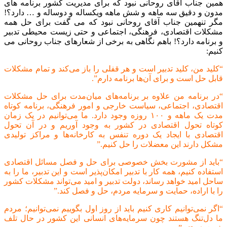
همین جناب اقای روحانی نبود که برای مدیریت کشور برنامه های
مدون و دقیق سه ماهه و شش ماهه ویکساله و دوساله و … دارد؟!
مگر تنهمین جناب آقای روحانی نبود که می گفت برای حل همه
مشکلات اقتصادی، فرهنگی، اجتماعی و حتی زیست محیطی تدبیر
و برنامه دارد؟! باهم نگاهی به برخی از شعارهای جناب روحانی می
کنیم:
“کلید من، کلید تدبیر است و هر قفلی را باز می‌کند و تمام مشکلات
قابل حل است و برای آن‌ها برنامه دارم”.
“در برنامه من علاوه بر برنامه‌های میان‌مدت برای حل مشکلات
اقتصادی، اجتماعی، سیاست خارجی و امور فرهنگی، برنامه کوتاه
مدت یک ماهه و ۱۰۰ روزه وجود دارد. ما می‌توانیم در یک زمان
کوتاه تحول اقتصادی در کشور به وجود آوریم و در آن تحول
اقتصادی با ایجاد یک دوره تنفس به کارخانه‌ها و مراکز تولیدی
مشکل دارند این معضلات را حل کنیم.”
“باید از مشورت بخش خصوصی برای حل و فصل مسائل اقتصادی
استفاده کنیم، همه کار با تدبیر امکان‌پذیر است و این تدبیر، ما را به
ساحل امید خواهد رساند، دولت تدبیر و امید می‌تواند مشکلات کشور
را با اراده، حمایت و سرمایه مردم، حل و فصل کند.”
“اگر نمی‌توانیم کاری کنیم باید از روز اول بگوییم نمی‌توانیم؛ مردم
ما دل‌تنگ هستند چون سرمایه‌های انسانی این کشور در حال تلف