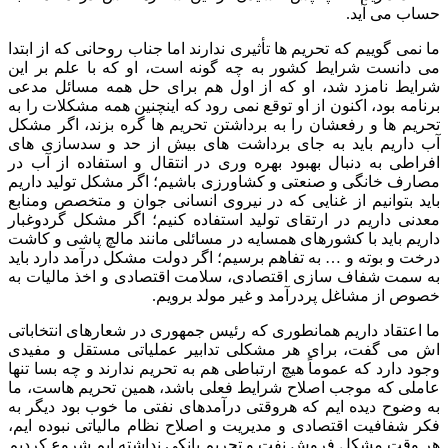
حساب می آید.
ما نمی گوییم که تحریم ها تأثیری ندارند اما جناب روحانی که از ابتدا
می دانست شرایط کشور به چه گونه است، او که با علم بر این
شرایط نامزد شد، او که از اول هم برای حل همه مسائل مدعی
برنامه بود، اکنون از او توقع نمی رود که اینچنین همه مشکلات را به
تحریم ها و رفعشان را به برداشتن تحریم ها گره بزند، اگر مشکل
آب داریم باید به جای برداشت های بیش از حد و سدسازی های
افراطی به دنبال بهبود بهره وری در انتقال و استفاده از آب در
مصارف خانگی و صنعتی و کشاورزی باشیم؛ اگر مشکل تولید داریم
باید بتوانیم از غنایی که در نیروی انسانی جوان و متخصص ومنابع
معدنی داریم در ارتقای تولید استفاده کنیم؛ اگر مشکل گردوغبار
داریم باید با کشورهای همسایه در مسائلی مانند مالچ پاشی و کاشت
درخت و بوته و … به تفاهم برسیم؛ اگر دولت مشکل درآمد دارد باید
به سمت شفاف سازی اقتصادی، سلامت اقتصادی و اخذ مالیات به
خصوص از مشاغل پردرآمد و غیر مولد برویم.
ما اعتقاد داریم همانطوری که رئیس جمهوری در شعارهای انتخاباتی
اش می گفت، برای هر مشکلی تدابیر عملیاتی مستقل و مفیدی
وجود دارد که عموماً هیچ ارتباطی هم به تحریم ندارند و چه بسا تنها
عاملی که موجب اصلاح شرایط فعلی باشد، همین تحریم هاست، ما
به وضوح دیده ایم که هروقتی درآمدهای نفتی ما خوب بود دیگر به
فکر شفافیت اقتصادی و مدیریت و اصلاح نظام مالیاتی نبوده ایم،
هر وقت مشکل فروش نفت و تحریم بانکی نداشته ایم شروع کردیم