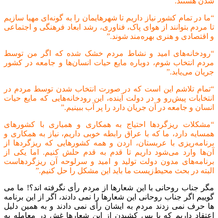
شدن هستند.”
“ما در تمام کشور نیاز داریم تا شهرهایمان را به گونه‌ای مهیا سازیم
تا مردم بتوانند از هوای پاک، فناوری، رشد ابعاد فرهنگی و اجتماعی
و اقتصادی و هنری بهره‌مند شوند.”
“رودخانه‌های امید و نشاط مردم خشک شده که اگر من توسط
مردم انتخاب شوم، دوباره مایع حیات انسان‌ها و جامعه در کشور
جریان می‌یابد.”
“تمام تلاشم این است که در صورت انتخاب شدن توسط مردم در
انتخابات پیش‌رو و در دولت آینده، این رودخانه‌هایی که مایع حیات
انسان و جامعه در آن جریان دارد را پر آب ببینیم.”
“مشکلات ریزگرد‌ها احتیاج به همکاری و همیاری با کشور‌های
همسایه دارد، ما که با عراق رابطه خوبی داریم، نیاز به همکاری و
برنامه‌ریزی با عربستان، اردن و همه کشور‌هایی که ریزگرد‌ها از
آن‌ها وارد می‌شود داریم تا قدم به قدم حلش کنیم. اما یکی از
برنامه‌های مدون دولت تولید و امید و سرلوحه آن ریزگرد‌هاست
البته در بحث محیط‌زیست ما باید این مشکل را حل کنیم.”
مگر جناب روحانی با این شعارها از مردم رأی نگرفته اند؟! ما می
گوییم اگر جناب روحانی این شعارها را نمی دادند، اگر از این برنامه
ها حرف نمی زدند مردم به ایشان رأی نمی دادند و به همین دلیل
اعتقاد داریم که پا پس کشیدن از این شعارها غش در معامله به