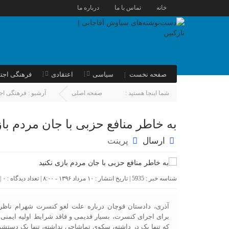
خانه
تماس با ما
درباره ما
صفحه نخست
سیاسی
اعتقادی
فرهنگی اجت
شما اینجا هستید :
صفحه اصلی
آرشیو :
فرهنگی اج
به خاطر منافع حزبی با جان مردم باز
ارسال
پرینت
شناسه خبر : 5935 | تاریخ انتشار : ۱۰ مرداد ۱۳۹۶ - ۸:۰۰ | تعداد دیدگاه :
۰
|
آذری، دادستان قوچان درباره علت لغو کنسرت شهرام ناظ
برای اجرای کنسرت، بسیار قدیمی و فاقد شرایط اولیه ایمنی
که تنها یک در داشته، سکوی تماشاچی نداشته، تنها یک دستشوی