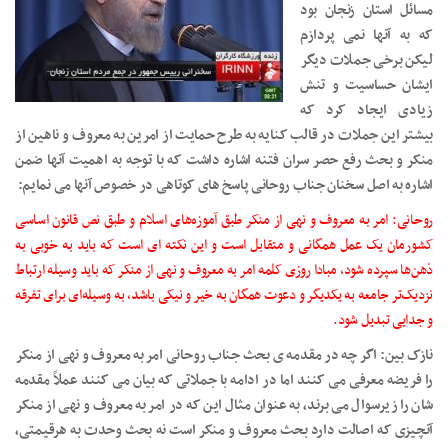
مسائل استان زنجان بود
که به آنها نمی پردازم
لیکن برخی جملات دیگر
ایشان حساسیت و تنش
زیادی ایجاد کرد که
بیشتر این جملات در قالب کنایه به طرح حمایت از امرین به معروف و ناهین از
منکر و بحث رفع حصر سران فتنه اشاره داشت که با توجه به اهمیت آنها ضمن
اشاره به اصل سخنان جناب روحانی پاسخ های کوتاهی در خصوص آنها می نمایم:
روحانی: امر به معروف و نهی از منکر طبق آموزه‌های اسلام و طبق نص قانون اساسی
کشورمان یک عمل همگانی و متقابل است و این نکته ای است که باید به خوبی به
ذهن‌ها سپرده شود، مبادا روزی کلمه امر به معروف و نهی از منکر که باید وسیله ارتباط
نزدیک‌تر جامعه به یکدیگر و دعوت همگان به خیر و نیکی باشد، به‌ وسیله‌ای برای تفرقه
و جدایی تبدیل شود.
نازک بین: اگر چه در مقدمه ی بحث جناب روحانی امر به معروف و نهی از منکر
را فریضه معرفی می کنند اما در ادامه با جملاتی که بیان می کنند عملاً مقدمه
شان را زیرسوال می برند، به عنوان مثال این که در امر به معروف و نهی از منکر
آنچیزی که اصالت دارد بحث معروف و منکر است نه بحث وحدت به هرقیمتی،