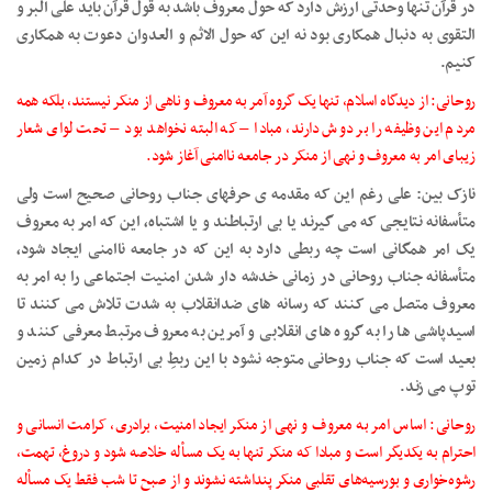
در قرآن تنها وحدتی ارزش دارد که حول معروف باشد به قول قرآن باید علی البر و
التقوی به دنبال همکاری بود نه این که حول الاثم و العدوان دعوت به همکاری
کنیم.
روحانی: از دیدگاه اسلام، تنها یک گروه آمر به معروف و ناهی از منکر نیستند، بلکه همه
مردم این وظیفه را بر دوش دارند، مبادا – که البته نخواهد بود – تحت لوای شعار
زیبای امر به معروف و نهی از منکر در جامعه ناامنی آغاز شود.
نازک بین: علی رغم این که مقدمه ی حرفهای جناب روحانی صحیح است ولی
متأسفانه نتایجی که می گیرند یا بی ارتباطند و یا اشتباه، این که امر به معروف
یک امر همگانی است چه ربطی دارد به این که در جامعه ناامنی ایجاد شود،
متأسفانه جناب روحانی در زمانی خدشه دار شدن امنیت اجتماعی را به امر به
معروف متصل می کنند که رسانه های ضدانقلاب به شدت تلاش می کنند تا
اسیدپاشی ها را به گروه های انقلابی و آمرین به معروف مرتبط معرفی کنند و
بعید است که جناب روحانی متوجه نشود با این ربطِ بی ارتباط در کدام زمین
توپ می زند.
روحانی: اساس امر به معروف و نهی از منکر ایجاد امنیت، برادری، کرامت انسانی و
احترام به یکدیگر است و مبادا که منکر تنها به یک مسأله خلاصه شود و دروغ، تهمت،
رشوه‌خواری و بورسیه‌های تقلبی منکر پنداشته نشوند و از صبح تا شب فقط یک مسأله