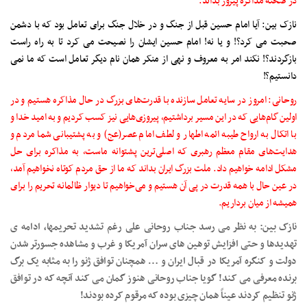
در صحنه مذاکره پیروز بداند.
نازک بین: آیا امام حسین قبل از جنگ و در خلال جنگ برای تعامل بود که با دشمن
صحبت می کرد؟! و یا نه! امام حسین ایشان را نصیحت می کرد تا به راه راست
بازگردند؟! نکند امر به معروف و نهی از منکر همان نام دیگر تعامل است که ما نمی
دانستیم؟!
روحانی: امروز در سایه تعامل سازنده با قدرت‌های بزرگ در حال مذاکره هستیم و در
اولین گام‌هایی که در این مسیر برداشتیم، پیروزی‌هایی نیز کسب کردیم و به امید خدا و
با اتکال به ارواح طیبه ائمه اطهار و لطف امام عصر(عج) ‌و به پشتیبانی شما مردم و
هدایت‌های مقام معظم رهبری که اصلی‌ترین پشتوانه ماست، به مذاکره برای حل
مشکل ادامه خواهیم داد. ملت بزرگ ایران بداند که ما از حق مردم کوتاه نخواهیم آمد،
در عین حال با همه قدرت در پی آن هستیم و می‌خواهیم تا دیوار ظالمانه تحریم را برای
همیشه از میان برداریم.
نازک بین: به نظر می رسد جناب روحانی علی رغم تشدید تحریمها، ادامه ی
تهدیدها و حتی افزایش توهین های سران آمریکا و غرب و مشاهده جسورتر شدن
دولت و کنگره آمریکا در قبال ایران و … همچنان توافق ژنو را به مثابه یک برگ
برنده معرفی می کند! گویا جناب روحانی هنوز گمان می کند آنچه که در توافق
ژنو تنظیم کردند عیناً همان چیزی بوده که مرقوم کرده بودند!