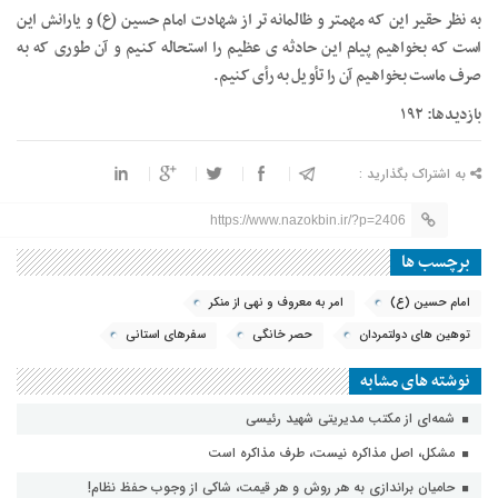
به نظر حقیر این که مهمتر و ظالمانه تر از شهادت امام حسین (ع) و یارانش این
است که بخواهیم پیام این حادثه ی عظیم را استحاله کنیم و آن طوری که به
صرف ماست بخواهیم آن را تأویل به رأی کنیم.
بازدیدها: ۱۹۲
به اشتراک بگذارید :
https://www.nazokbin.ir/?p=2406
برچسب ها
امام حسین (ع)
امر به معروف و نهی از منکر
توهین های دولتمردان
حصر خانگی
سفرهای استانی
نوشته های مشابه
شمه‌ای از مکتب مدیریتی شهید رئیسی
مشکل، اصل مذاکره نیست، طرف مذاکره است
حامیان براندازی به هر روش و هر قیمت، شاکی از وجوب حفظ نظام!