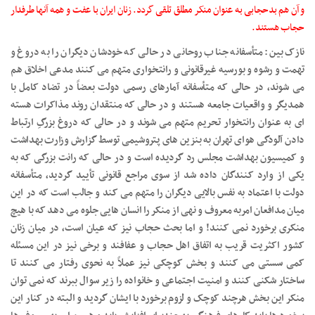
و آن هم بدحجابی به عنوان منکر مطلق تلقی گردد. زنان ایران با عفت و همه آنها طرفدار
حجاب هستند.
نازک بین: متأسفانه جناب روحانی در حالی که خودشان دیگران را به دروغ و
تهمت و رشوه و بورسیه غیرقانونی و رانتخواری متهم می کنند مدعی اخلاق هم
می شوند، در حالی که متأسفانه آمارهای رسمی دولت بعضاً در تضاد کامل با
همدیگر و واقعیات جامعه هستند و در حالی که منتقدان روند مذاکرات هسته
ای به عنوان رانتخوار تحریم متهم می شوند و در حالی که دروغ بزرگِ ارتباط
دادن آلودگی هوای تهران به بنزین های پتروشیمی توسط گزارش وزارت بهداشت
و کمیسیون بهداشت مجلس رد گردیده است و در حالی که رانت بزرگی که به
یکی از وارد کنندگان داده شد از سوی مراجع قانونی تأیید گردید، متأسفانه
دولت با اعتماد به نفس بالایی دیگران را متهم می کند و جالب است که در این
میان مدافعان امربه معروف و نهی از منکر را انسان هایی جلوه می دهد که با هیچ
منکری برخورد نمی کنند! و اما بحث حجاب نیز که عیان است، در میان زنان
کشور اکثریت قریب به اتفاق اهل حجاب و عفافند و برخی نیز در این مسئله
کمی سستی می کنند و بخش کوچکی نیز عملاً به نحوی رفتار می کنند تا
ساختار شکنی کنند و امنیت اجتماعی و خانواده را زیر سوال ببرند که نمی توان
منکر این بخش هرچند کوچک و لزوم برخورد با ایشان گردید و البته در کنار این