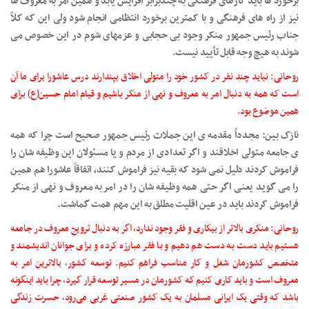
برخورد ها باید کارهای فرهنگی به چندبرابر افزایش یابد و همین امر به معروف ها
نیز از راه های فرهنگی و با کمترین برخورد انتظامی انجام شود ولی این که کلاً
جناب رئیس جمهور منکر وجود بی حجابی و عزمهای شوم در این خصوص می
شوند به هیچ وجه قابل تأیید نیست.
روحانی: نباید چند نفر در کشور خود را متولی اخلاق بپندارند درس عاشورا برای ما آن
است که همه به دنبال امر به معروف و نهی از منکر باشیم و قیام امام حسین(ع) برای
همین موضوع بود.
نازک بین: مجدداً مقدمه ی این جملات رئیس جمهور صحیح است چرا که همه
ی جامعه متولی اخلاقند و اگر تعدادی از مردم و یا مسئولان این وظیفه شان را
فراموش کردند دلیل نمی شود که بقیه نیز فراموش کنند، اتفاقاً عاشورا هم همین
را می گوید یعنی اگر حتی همه وظیفه شان را در امر به معروف و نهی از منکر
فراموش کردند باید در عین اقلیت مطلق به این مهم همت گماشت.
روحانی: منکری بالاتر از بیکاری و فقر وجود ندارد، اگر به دنبال ترویج معروف در جامعه
هستیم باید دست به دست هم دهیم و با فقر مبارزه کرده و برای جوانان اندیشمند و
متخصص کشورمان شغل و کار مناسب فراهم کنیم. توسعه کشور، بالاترین امر به
معروف است و باید کاری کنیم که کشورمان در مسیر توسعه قرار گیرد، چرا باید اینگونه
باشد که وقتی یک ایرانی مسلمان به یک کشور صنعتی غربی می‌رود، حسرت زندگی