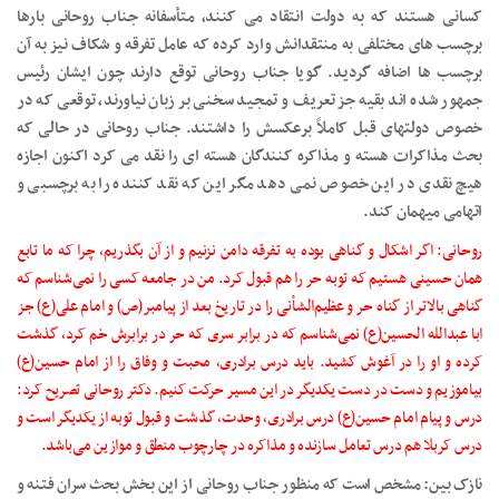
کسانی هستند که به دولت انتقاد می کنند، متأسفانه جناب روحانی بارها
برچسب های مختلفی به منتقدانش وارد کرده که عامل تفرقه و شکاف نیز به آن
برچسب ها اضافه گردید. گویا جناب روحانی توقع دارند چون ایشان رئیس
جمهور شده اند بقیه جز تعریف و تمجید سخنی بر زبان نیاورند، توقعی که در
خصوص دولتهای قبل کاملاً برعکسش را داشتند. جناب روحانی در حالی که
بحث مذاکرات هسته و مذاکره کنندگان هسته ای را نقد می کرد اکنون اجازه
هیچ نقدی در این خصوص نمی دهد مگر این که نقد کننده را به برچسبی و
اتهامی میهمان کند.
روحانی: اگر اشکال و گناهی بوده به تفرقه دامن نزنیم و از آن بگذریم، چرا که ما تابع
همان حسینی هستیم که توبه حر را هم قبول کرد. من در جامعه کسی را نمی‌شناسم که
گناهی بالاتر از گناه حر و عظیم‌الشأنی را در تاریخ بعد از پیامبر(ص) و امام علی(ع) جز
ابا عبدالله الحسین(ع) نمی‌شناسم که در برابر سری که حر در برابرش خم کرد، گذشت
کرده و او را در آغوش کشید. باید درس برادری، محبت و وفاق را از امام حسین(ع)
بیاموزیم و دست در دست یکدیگر در این مسیر حرکت کنیم. دکتر روحانی تصریح کرد:
درس و پیام امام حسین(ع) درس برادری، وحدت، گذشت و قبول توبه از یکدیگر است و
درس کربلا هم درس تعامل سازنده و مذاکره در چارچوب منطق و موازین می‌باشد.
نازک بین: مشخص است که منظور جناب روحانی از این بخش بحث سران فتنه و