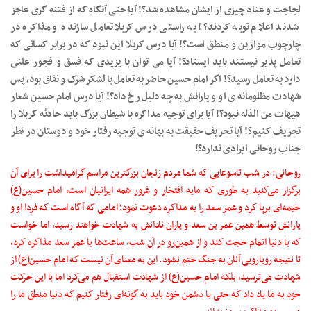
لجاجت و عناد چیزی از ایشان مشاهده شد؟! آیا حتی آنگاه که از فتنه گری عاجز
شدند اعلام توبه کردند؟! به راستی درس کربلا تعامل سازنده و مذاکره در
چارچوب موازین و منطق است؟! آیا درس کربلا این نبود که در برابر کسانی که
تعامل پذیر نیستند باید ایستاد؟! آیا می توان با یزیدی که فسق و فجور علنی
دارد به تعامل رسید؟! اگر امام حسین حاضر به تعامل با لشکر شرک و نفاق بود، پس
شهادت مظلومانه ی او و یارانش به چه دلیل رخ داد؟! آیا درس امام حسین شعار
هیهات من الذله نبود؟! آیا برای توجیه مذاکره با شیطان بزرگ باید حادثه کربلا را
تحریف کنیم؟! آیا تحریف حقیقت به بهانه ی توجیه رفتار خود و دوستان در نظر
جناب روحانی ایرادی ندارد؟!
روحانی: در شب تاسوعایی که شما مردم زنجان بزرگترین مراسم گرامیداشت را برای آن
برگزار می‌کنید به طوری که مایه افتخار و غرور همه ایرانیان است، امام حسین(ع)
خیمه‌ای برپا کرد و عمر سعد را به مذاکره دعوت نمود؛ امامی که آگاه است که فردا او و
یارانش توسط همین عمر بن سعد و یاران نادانش به شهادت خواهند رسید، اما خواست
که با دنیا اتمام حجت کند و از همین‌رو در آن شب، ساعت‌ها با عمر سعد مذاکره کرد،
تا نتیجه رویارویی آنان به جنگ ختم نشود. این به معنای آن نیست که امام حسین(ع) از
شهادت می‌ترسید، بلکه امام حسین(ع) از شهادت استقبال هم می‌کرد اما با این حرکت
خود به ما یاد داد که حتی با دشمن خود باید به گونه‌ای رفتار کنیم که دنیا منطق ما را