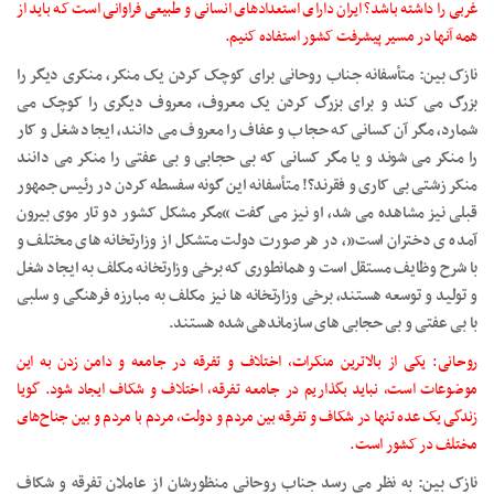
غربی را داشته باشد؟ ایران دارای استعدادهای انسانی و طبیعی فراوانی است که باید از
همه آنها در مسیر پیشرفت کشور استفاده کنیم.
نازک بین: متأسفانه جناب روحانی برای کوچک کردن یک منکر، منکری دیگر را
بزرگ می کند و برای بزرگ کردن یک معروف، معروف دیگری را کوچک می
شمارد، مگر آن کسانی که حجاب و عفاف را معروف می دانند، ایجاد شغل و کار
را منکر می شوند و یا مگر کسانی که بی حجابی و بی عفتی را منکر می دانند
منکر زشتی بی کاری و فقرند؟! متأسفانه این گونه سفسطه کردن در رئیس جمهور
قبلی نیز مشاهده می شد، او نیز می گفت “مگر مشکل کشور دو تار موی بیرون
آمده ی دختران است”، در هر صورت دولت متشکل از وزارتخانه های مختلف و
با شرح وظایف مستقل است و همانطوری که برخی وزارتخانه مکلف به ایجاد شغل
و تولید و توسعه هستند، برخی وزارتخانه ها نیز مکلف به مبارزه فرهنگی و سلبی
با بی عفتی و بی حجابی های سازماندهی شده هستند.
روحانی: یکی از بالاترین منکرات، اختلاف و تفرقه در جامعه و دامن زدن به این
موضوعات است، نباید بگذاریم در جامعه تفرقه، اختلاف و شکاف ایجاد شود. گویا
زندگی یک عده تنها در شکاف و تفرقه بین مردم و دولت، مردم با مردم و بین جناح‌های
مختلف در کشور است.
نازک بین: به نظر می رسد جناب روحانی منظورشان از عاملان تفرقه و شکاف