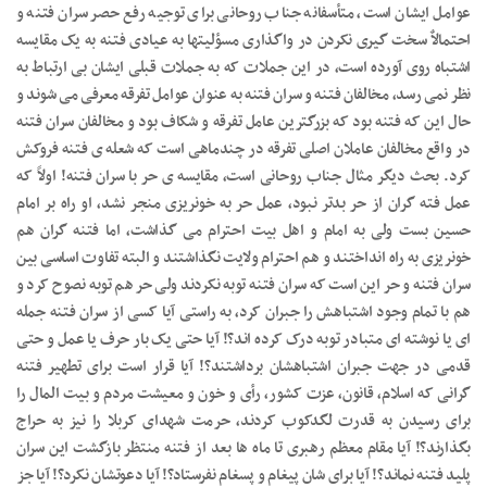
عوامل ایشان است، متأسفانه جناب روحانی برای توجیه رفع حصر سران فتنه و
احتمالاٌ سخت گیری نکردن در واگذاری مسؤلیتها به عیادی فتنه به یک مقایسه
اشتباه روی آورده است، در این جملات که به جملات قبلی ایشان بی ارتباط به
نظر نمی رسد، مخالفان فتنه و سران فتنه به عنوان عوامل تفرقه معرفی می شوند و
حال این که فتنه بود که بزرگترین عامل تفرقه و شکاف بود و مخالفان سران فتنه
در واقع مخالفان عاملان اصلی تفرقه در چندماهی است که شعله ی فتنه فروکش
کرد. بحث دیگر مثال جناب روحانی است، مقایسه ی حر با سران فتنه! اولاً که
عمل فته گران از حر بدتر نبود، عمل حر به خونریزی منجر نشد، او راه بر امام
حسین بست ولی به امام و اهل بیت احترام می گذاشت، اما فتنه گران هم
خونریزی به راه انداختند و هم احترام ولایت نگذاشتند و البته تفاوت اساسی بین
سران فتنه و حر این است که سران فتنه توبه نکردند ولی حر هم توبه نصوح کرد و
هم با تمام وجود اشتباهش را جبران کرد، به راستی آیا کسی از سران فتنه جمله
ای یا نوشته ای متبادر توبه درک کرده اند؟! آیا حتی یک بار حرف یا عمل و حتی
قدمی در جهت جبران اشتباهشان برداشتند؟! آیا قرار است برای تطهیر فتنه
گرانی که اسلام، قانون، عزت کشور، رأی و خون و معیشت مردم و بیت المال را
برای رسیدن به قدرت لگدکوب کردند، حرمت شهدای کربلا را نیز به حراج
بگذارند؟! آیا مقام معظم رهبری تا ماه ها بعد از فتنه منتظر بازگشت این سران
پلید فتنه نماند؟! آیا برای شان پیغام و پسغام نفرستاد؟! آیا دعوتشان نکرد؟! آیا جز