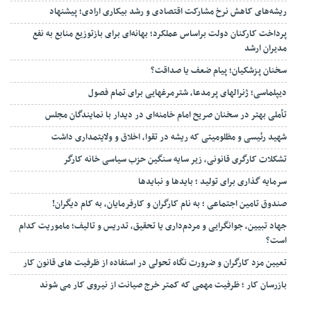
ریشه‌های کاهش نرخ مشارکت اقتصادی و رشد بیکاری ارادی؛ پیشنهاد
پرداخت کارکنان دولت براساس عملکرد؛ بهانه‌ای برای بازتوزیع منابع به نفع
مدیران ارشد
سخنان پزشکیان؛ پیام ضعف یا صداقت؟
دیپلماسی؛ ژنرالهای پرمدعا، شترمرغهایی برای تمام فصول
تأملی بهتر در سخنان صریح امام خامنه‌ای در دیدار با نمایندگان مجلس
شهید رئیسی و مظلومیتی که ریشه در تقوا، اخلاق و ولایتمداری داشت
تشکلات کارگری قانونی، زیر سایه سنگین حزب سیاسی خانه کارگر
سرمایه گذاری برای تولید ؛ بایدها و نبایدها
صندوق تامین اجتماعی ؛ به نام کارگران و کارفرمایان، به کام دیگران!
جهاد تبیین، جوانگرایی و مردم‌داری یا تحقیق، تدریس و تالیف؛ ماموریت کدام
است؟
تعیین مزد کارگران و ضرورت نگاه تحولی در استفاده از ظرفیت های قانون کار
بازرسان کار ؛ ظرفیت مهمی که کمتر خرج صیانت از نیروی کار می شوند