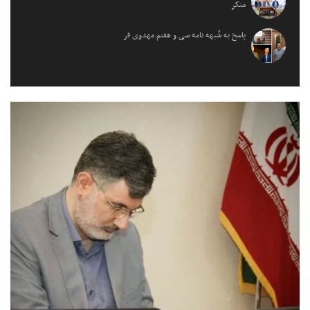
منکر
پاسخ به شُبهه نامه سی و هفتم مهدوی فر