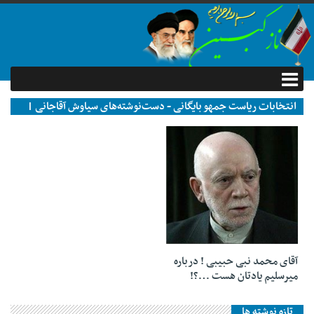
انتخابات ریاست جمهو بایگانی - دست‌نوشته‌های سیاوش آقاجانی |
نازکبین
۰۹ مرداد ۱۳۹۶
آقای محمد نبی حبیبی ! درباره
میرسلیم یادتان هست …؟!
تازه نوشته ها