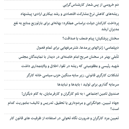
دم خروسی از پس شعار کارشناس‌گرایی
ریشه‌های کاهش نرخ مشارکت اقتصادی و رشد بیکاری ارادی؛ پیشنهاد
پرداخت کارکنان دولت براساس عملکرد؛ بهانه‌ای برای بازتوزیع منابع به نفع
مدیران ارشد
سخنان پزشکیان؛ پیام ضعف یا صداقت؟
دیپلماسی؛ ژنرالهای پرمدعا، شترمرغهایی برای تمام فصول
تأملی بهتر در سخنان صریح امام خامنه‌ای در دیدار با نمایندگان مجلس
شهید رئیسی و مظلومیتی که ریشه در تقوا، اخلاق و ولایتمداری داشت
تشکلات کارگری قانونی، زیر سایه سنگین حزب سیاسی خانه کارگر
سرمایه گذاری برای تولید ؛ بایدها و نبایدها
صندوق تامین اجتماعی ؛ به نام کارگران و کارفرمایان، به کام دیگران!
جهاد تبیین، جوانگرایی و مردم‌داری یا تحقیق، تدریس و تالیف؛ ماموریت کدام
است؟
تعیین مزد کارگران و ضرورت نگاه تحولی در استفاده از ظرفیت های قانون کار