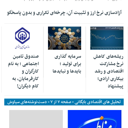
آزادسازی نرخ ارز و تثبیت آن، چرخه‌ای تکراری و بدون پاسخگو
۰۴ آذر ۱۴۰۴
۰۳ فروردین ۱۴۰۴
۰۲ اسفند ۱۴۰۳
ریشه‌های کاهش
سرمایه گذاری
صندوق تامین
نرخ مشارکت
برای تولید ؛
اجتماعی ؛ به نام
اقتصادی و رشد
بایدها و نبایدها
کارگران و
بیکاری ارادی؛
کارفرمایان، به
پیشنهاد
کام دیگران!
تحلیل های اقتصادی بایگانی - صفحه ۷ از ۷ - دست‌نوشته‌های سیاوش
آقاجانی | نازکبین