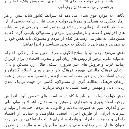
باشد و هم دولت به جای انتقاد پذیری، به روش هتک، توهین و
برچسب زنی به منتقدان روی آورد.
نگاهی به موارد فوق نشان می دهد که شرایط کشور شاید بیش از هر
زمان دیگری به همدلی و همزبانی دولت و ملت نیاز دارد که بخشی از آن
به خاطر اقتضائات زمانی و رویدادهای معاصر است و برخی نیز به نشانه
های افزایش فاصله و نارضایتی بین مردم و مسئولان بازمی گردد که به
همین دلیل به نظر می رسد هر کدام از مردم و مسئولان باید نقش خود را
در همدلی و همزبانی با یکدیگر به خوبی بشناسند و اجرا نمایند:
نقش مردم:
مردم باید با اصلاح الگوی مصرف، تغییر سبک زندگی، احترام
به تولید ملی، پرهیز از روش های زیان آور و مخرب اقتصادی برای ارتزاق
(مانند خرید و فروش های غیر ضروری سکه، طلا، ارز، مسکن و …)،
ارتقای فرهنگ مالیاتی، بهبورد فرهنگ کار و بهره وری، اصلاح گفتمان و
روش انتقاد مخرب و غیر منصفانه به سازنده و دلسوزانه و مهمتر از همه
ارتقای فرهنگ مطالبه گری از مسئولان، گامی در جهت نزدیک شدن
زبانی، دلی و مهمتر از همه عملی به دولت بردارند
نقش دولت:
دولت نیز باید با کاهش سیاست های تبعیض آلود، افزایش
روحیه انتقاد پذیری و خودداری از توهین به منتقدان، اعتماد به توان ملی
در واگذاری امور به صورت عادلانه و قانونی به مردم، حمایت از تولید و
سرمایه ایرانی از طریق اجرای اقتصاد مقاومتی و حمایت از اقتصاد
داخلی و مدیریت صادرات و واردات، اجرای عدالت اجتماعی بین مردم به
عنوان عامل مهم رضایت ملی با تغییر نظام یارانه و مالیات از طریق