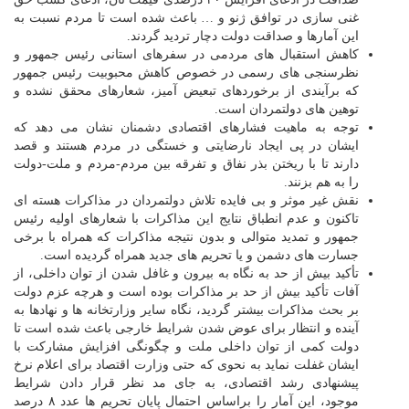
غنی سازی در توافق ژنو و … باعث شده است تا مردم نسبت به
این آمارها و صداقت دولت دچار تردید گردند.
کاهش استقبال های مردمی در سفرهای استانی رئیس جمهور و
نظرسنجی های رسمی در خصوص کاهش محبوبیت رئیس جمهور
که برآیندی از برخوردهای تبعیض آمیز، شعارهای محقق نشده و
توهین های دولتمردان است.
توجه به ماهیت فشارهای اقتصادی دشمنان نشان می دهد که
ایشان در پی ایجاد نارضایتی و خستگی در مردم هستند و قصد
دارند تا با ریختن بذر نفاق و تفرقه بین مردم-مردم و ملت-دولت
را به هم بزنند.
نقش غیر موثر و بی فایده تلاش دولتمردان در مذاکرات هسته ای
تاکنون و عدم انطباق نتایج این مذاکرات با شعارهای اولیه رئیس
جمهور و تمدید متوالی و بدون نتیجه مذاکرات که همراه با برخی
جسارت های دشمن و یا تحریم های جدید همراه گردیده است.
تأکید بیش از حد به نگاه به بیرون و غافل شدن از توان داخلی، از
آفات تأکید بیش از حد بر مذاکرات بوده است و هرچه عزم دولت
بر بحث مذاکرات بیشتر گردید، نگاه سایر وزارتخانه ها و نهادها به
آینده و انتظار برای عوض شدن شرایط خارجی باعث شده است تا
دولت کمی از توان داخلی ملت و چگونگی افزایش مشارکت با
ایشان غفلت نماید به نحوی که حتی وزارت اقتصاد برای اعلام نرخ
پیشنهادی رشد اقتصادی، به جای مد نظر قرار دادن شرایط
موجود، این آمار را براساس احتمال پایان تحریم ها عدد ۸ درصد