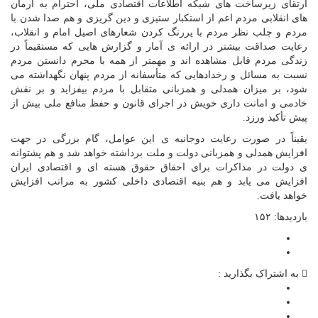
ارتقای زیرساخت های شبکه اطلاعات اقتصادی ملی، احترام به آرمان
های انقلابی مردم اعم از استکبار ستیزی و دین گریزی و هم صدا شدن با
مردم و جلب نظر مردم با پررنگ کردن شعارهای اصیل امام و انقلاب،
رعایت صداقت بیشتر در ارائه ی آمار و گزارش هایی که مستقیماً در
زندگی مردم قابل مشاهده اند و مهمتر از همه با محرم دانستن مردم
نسبت به مسائل و رخدادهایی که متأسفانه از مردم پنهان نگهداشته می
شود، بر میزان همدلی و همزبانی متقابل با مردم بیفزاید و بر نقش
خادمی و امانت داری خویش در اجرای قانون و حفظ منافع ملی بیش از
پیش تأکید ورزد.
یقیناً در صورت رعایت دوجانبه ی این عوامل، گام بزرگی در جهت
افزایش همدلی و همزبانی دولت و ملت برداشته خواهد شد و هم پشتوانه
ی دولت در مذاکرات برای احقاق حقوق هسته ای و اقتصادی ایران
افزایش می یابد و هم بنیه اقتصادی داخلی کشور به مراتب افزایش
خواهد یافت.
بازدیدها: ۱۵۲
به اشتراک بگذارید :