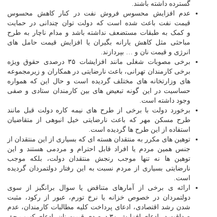
گسترده داشته باشند.
عدم افزایش محسوس فروش نفت در کنار کاهش محسوس
قیمت نفت باعث شده است که دولت توان چندانی در حمایت
و کمک به طبقات مستضعف نداشته باشد و مدام ناچار به طرح
مباحثی مثل کاهش یارانه بگیران یا افزایش قیمت حامل های
انرژی و قیمت نان و … بپردازند.
برخی مصوبات شغلی مانند افزایشات ۳۵ درصدی حقوق ویژه
برخی کارمندان تهرانی، باعث نارضایتی در همکاران و زیرمجموعه
های وزارتخانه های مختلف گردیده است و حال این که همواره
حساسیت در این گونه تبعیض های بین کارمندان ستادی و صفی
وجود داشته است.
برخورد دولت با برخی از طرح های نیمه کاره دولت قبل مانند
طرح مسکن مهر که باعث نارضایتی خیل انبوهی از متقاضیان
استفاده از این طرح ها گردیده است.
توهین های مکرر به منتقدان هسته ای که بسیاری از این منتقدان از
جنس همین مردم یا افراد قابل احترام و مردمی هستند و این
توهین ها نه تنها موجب رنجش منتقدان دولت، بلکه موجب
نارضایتی بسیاری از مردم نسبت به این رفتار دولتمردان گردیده
است.
ارائه ی برخی از آمارهای متناقض یا سوال برانگیز از سوی
دولتمردان در خصوص خزانه یا نرخ تورم، عبور از رکود، مثبت
شدن رشد اقتصادی، ادعای پرداخت کلیه مطالبات کارمندان، عدم
صداقت در ادعای افزایش ۳۰ درصدی قیمت نان، ادعای کسب حق