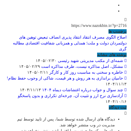
https://www.nazokbin.ir/?p=2716
برچسب ها
اصلاح الگوی مصرف
انتقاد
انتقاد پذیری
انصاف
تبعیض
توهین های
دولتمردان
دولت و ملت؛ همدلی و همزبانی
شفافیت اقتصادی
مطالبه
گری
نوشته های مشابه
شمه‌ای از مکتب مدیریتی شهید رئیسی
۱۴۰۵/۰۲/۳۰
مشکل، اصل مذاکره نیست، طرف مذاکره است
۱۴۰۵/۰۲/۲۹
خاطره و سخنی به مناسبت روز کار و کارگر
۱۴۰۵/۰۲/۱۱
حامیان براندازی به هر روش و هر قیمت، شاکی از وجوب حفظ نظام!
۱۴۰۴/۱۱/۱۳
چند سوال و جواب درباره اغتشاشات دیماه ۱۴۰۴
۱۴۰۴/۱۱/۱۳
آزادسازی نرخ ارز و تثبیت آن، چرخه‌ای تکراری و بدون پاسخگو
۱۴۰۴/۱۰/۱۶
ثبت دیدگاه
دیدگاه های ارسال شده توسط شما، پس از تایید توسط تیم
مدیریت در وب منتشر خواهد شد.
پیام هایی که حاوی تهمت یا افترا باشد منتشر نخواهد شد.