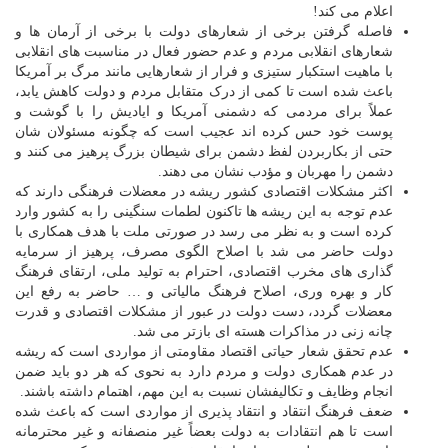
اعلام می کند!
فاصله گرفتن برخی از شعارهای دولت با برخی از آرمان ها و
شعارهای انقلابی مردم و عدم حضور فعال در مناسبت های انقلابی
با ماهیت استکبار ستیزی و فرار از شعارهایی مانند مرگ بر آمریکا
باعث شده است تا کمی از درک متقابل مردم و دولت کاهش یابد،
عملاً برای مردمی که دشمنی آمریکا و ایادیش را با گوشت و
پوست خود حس کرده اند عجیب است که چگونه مسئولان شان
حتی از بکاربردن لفظ دشمن برای شیطان بزرگ پرهیز می کنند و
دشمن را مهربان و مؤدب نشان می دهند.
اکثر مشکلات اقتصادی کشور ریشه در معضلات فرهنگی دارند که
عدم توجه به این ریشه ها تاکنون لطمات سنگینی را به کشور وارد
کرده است و به نظر می رسد در صورتی ملت با هدف همکاری با
دولت حاضر می شد با اصلاح الگوی مصرف، پرهیز از سرمایه
گذاری های مخرب اقتصادی، احترام به تولید ملی، ارتقای فرهنگ
کار و بهره وری، اصلاح فرهنگ مالیاتی و … حاضر به رفع این
معضلات گردد، دست دولت در عبور از مشکلات اقتصادی و قدرت
چانه زنی در مذاکرات هسته ای بازتر می شد.
عدم تحقق شعار حیاتی اقتصاد مقاومتی از مواردی است که ریشه
در عدم همکاری دولت و مردم دارد به نحوی که هر دو باید ضمن
انجام وظایف و تکالیفشان نسبت به این مهم، اهتمام داشته باشند.
ضعف فرهنگ انتقاد و انتقاد پذیری از مواردی است که باعث شده
است تا هم انتقادات به دولت بعضاً غیر منصفانه و غیر محترمانه