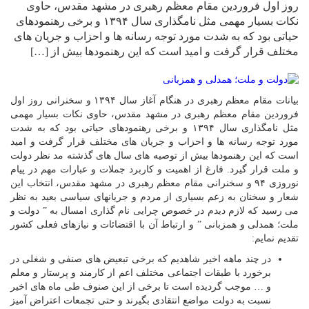
روز اول فروردین مقام معظم رهبری در مشهد مقدس، حاوی
نکات بسیار مهمی مثل نامگذاری سال ۱۳۹۴ و برخی رهنمودهای
حیاتی بود که به شدت مورد توجه رسانه ها و احزاب و جریان های
مختلف قرار گرفت و امید است که این رهنمودها بیش از […]
بیانات مقام معظم رهبری در هنگام آغاز سال ۱۳۹۴ و سخنرانی روز اول
فروردین مقام معظم رهبری در مشهد مقدس، حاوی نکات بسیار مهمی
مثل نامگذاری سال ۱۳۹۴ و برخی رهنمودهای حیاتی بود که به شدت
مورد توجه رسانه ها و احزاب و جریان های مختلف قرار گرفت و امید
است که این رهنمودها بیش از توصیه های سال های گذشته مد نظر دولت
و ملت قرار گیرد. فارغ از اهمیت و کاربرد جملات و عبارات مهم در پیام
نوروزی ۹۴ و سخنرانی مقام معظم رهبری در مشهد مقدس، انتخاب این
شعار و سخنان به زعم بسیاری از مردم و جریانهای سیاسی بعید به نظر
می رسید که لازم دیدم در خصوص چرایی نام گذاری امسال به ” دولت و
ملت؛ همدلی و همزبانی ” و ارتباط آن با اقتضائات و نیازهای فعلی کشور
تقدیم نمایم:
در چند ماهه اخیر شاهدیم که برخی تبعیض های صنفی و شغلی در
برخورد با طبقات اجتماعی مختلف اعم از کارمند و پرستار و معلم
و … موجب گردیده است تا برخی از این صنوف طی ماه های اخیر
نسبت به دولت مواضع انتقادی بگیرند و حتی تجمعات اعتراض آمیز