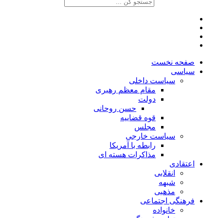
صفحه نخست
سیاسی
سیاست داخلی
مقام معظم رهبری
دولت
حسن روحانی
قوه قضاییه
مجلس
سیاست خارجی
رابطه با آمریکا
مذاکرات هسته ای
اعتقادی
انقلابی
شبهه
مذهبی
فرهنگی اجتماعی
خانواده