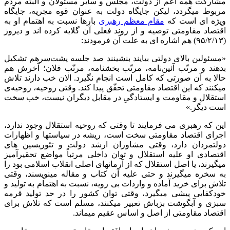
مشارکت همه اعم از دولت، مجلس و سایر مسئولان و البته مردم
مربوط میگردد، لیکن جایگاه دولت به عنوان قوه مجریه، جایگاه
ویژه ای است که
مقام معظم رهبری
بارها نسبت به اهتمام او به
اقتصاد مقاومتی توصیه و از روند فعلی آن گلایه کرده اند و دیروز
(۹۵/۲/۱۳) هم اشاره ای به علت آن فرمودند:
«مسئولین بالاى دولتى بیایند بنشینند صد جلسه پشت‌سرهم تشکیل
بدهند و مرتّب آئین‌نامه، مرتّب بخشنامه، مرتّب فلان؛ آخرش هم
حالا به آن صورتى که کامل است انجام نگیرد. الان خب دارند تلاش
میکنند که این اقتصاد مقاومتى تحقّق پیدا کند. وقتى روحیه، روحیه‌ى
استقلال و مقاومت و ایستادگىِ در مقابل دیگران نیست، خب سخت
است دیگر.»
این که رهبری می فرمایند تا وقتی که روحیه استقلال وجود ندارد،
اجرای اقتصاد مقاومتی سخت است، ریشه در سیاستها و اظهارات
دولتمردان دارد، وقتی مشاوران ارشد دولت و تئوریسین های
اقتصادی او علیه استقلال و توان داخلی مرتباً مواضع تحقیرآمیز
میگیرند، یا اصل استقلال که از آرمانهای اصلی انقلاب اسلامی بود را
به سخره میگیرند و حتی علیه آن کتاب و مقاله مینویسند، وقتی
تلاش برای خرید آماده و واردات بی رویه، نسبت به اهتمام به تولید و
خودکفایی پیشی میگیرد، وقتی توان کشور را در حد تولید قرمه
سبزی و آبگوشت بزباش تعبیر میکنند، مسلم است که تلاش برای
اقتصاد مقاومتی از اصل و اساس عقیم میماند.