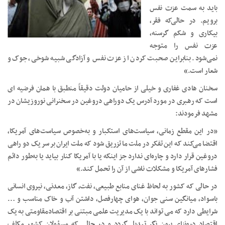
باید به سمت عزت نفس
برویم. در حالی‌که فقر،
بیکاری و شکم گرسنه،
عزت نفس را متوجه
نمی‌شود. بنابراین صحبت کردن از عزت نفس و آزادگی شبیه شوخی، جوک و
شعار است.»
سخنان هادی غفاری و خیلی از حامیان دولت دقیقاً منطبق با همان فرضیه ای
است که رهبری در مورد آدرس یک دوراهی دروغین در سخنرانی نوروزیشان در
مشهد فرمودند:
«در این مقطع زمانی، سیاست‌های استکبار و به‌خصوص سیاست‌های آمریکا،
اقتضا می‌کند که این تفکر در ملت ما تزریق شود که ملت ایران بر سر یک دو راهی
دروغین قرار دارد و چاره‌ای ندارد جز اینکه یا با آمریکا کنار بیاید یا به‌طور دائم
فشارهای آمریکا و مشکلات ناشی از آن را تحمل کند.»
در حالی که کشور به لحاظ غنای منابع طبیعی، نفت، گاز، معدنی، نیروی انسانی
باسواد، میانگین سنی جوان، هوای چهارفصل، داشتن آب و خاک مناسب و …
شرایطی دارد که می تواند با یک مدیریت علمی مبتنی بر اقتصادمقاومتی به یک
اقتصاد درونزای برون نگر تبدیل گردد و در حالی که مسؤولان کشور مکلف