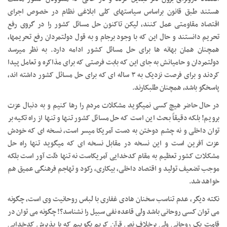
هستند طبق قانون براساس سیاستهای کلی ابلاغی نظام در خصوص اجرای
اقتصاد مقاومتی عمل کنند، لیکن تاکنون حل مسائل کشور را در گروی رفع
تحریم دانستند و حال این که با وجود برجام و به قول دولتمردان رفع تحریمها،
همچنان همان بهانه ها برای حل مسائل کشور ادامه دارد. به نظر میرسد
دولتمردان و حامیانش به جای این که بابت فرصتی که برای مذاکره و تعامل پیدا
کردند و برای فرصت نزدیک به ۳ ساله ای که برای حل مسائل کشور داشته اند،
پاسخگو باشد، همچنان طلبکارند.
در حال حاضر هیچ کسی نمیگوید مشکلات مردم را رها کنیم و به دنبال عزت
برویم! بلکه دقیقاً بحث این است که حل مسائل کشور تنها و تنها از راه تکیه بر
توان داخلی و نه چشم دوختن به دست آمریکا میسر است، نسخه ای که خودش
عزت آفرین است و این نسخه در مقابل نسخه ای که میگوید تنها راه حل
مشکلات کشور تعظیم به مقام کدخدایی آمریکاست نه تنها ذلت آور است بلکه
موجب تضعیف تولید و اقتصاد داخلی، بیکاری، رکود و تهاجم فرهنگی عمیق هم
خواهد شد.
نکته دیگر، عدم تناسب سخنان هادی غفاری با لباس روحانیت وی است، چگونه
می توان کسی روحانی باشد ولی قاعده نفی سبیل را نشناسد؟! چگونه می توان در
قامت یک روحانی ولی برخلاف نص قرآن کریم بگوییم که با پذیرش کدخدایی