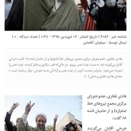
شناسه خبر : 4082 | تاریخ انتشار : ۰۴ فروردین ۱۳۹۵ - ۰:۳۸ | تعداد دیدگاه :
۰
|
ارسال توسط :
سیاوش آقاجانی
هادی غفاری، عضو شورای مرکزی مجمع نیروهای خط امام(ره) و از حامیان فتنه ۸۸ گفت: «برخی
آقایان می‌گویند باید به سمت عزت نفس برویم. در حالی‌که فقر، بیکاری و شکم گرسنه، عزت نفس را
متوجه نمی‌شود. بنابراین صحبت کردن از عزت نفس و آزادگی شبیه شوخی، جوک و شعار است.»
سخنان هادی غفاری و خیلی […]
هادی غفاری، عضو شورای
مرکزی مجمع نیروهای خط
امام(ره) و از حامیان فتنه
۸۸ گفت:
«برخی آقایان می‌گویند