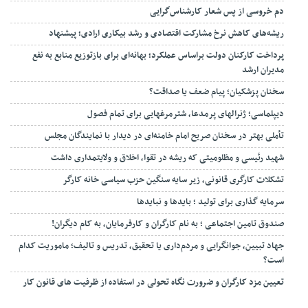
دم خروسی از پس شعار کارشناس‌گرایی
ریشه‌های کاهش نرخ مشارکت اقتصادی و رشد بیکاری ارادی؛ پیشنهاد
پرداخت کارکنان دولت براساس عملکرد؛ بهانه‌ای برای بازتوزیع منابع به نفع
مدیران ارشد
سخنان پزشکیان؛ پیام ضعف یا صداقت؟
دیپلماسی؛ ژنرالهای پرمدعا، شترمرغهایی برای تمام فصول
تأملی بهتر در سخنان صریح امام خامنه‌ای در دیدار با نمایندگان مجلس
شهید رئیسی و مظلومیتی که ریشه در تقوا، اخلاق و ولایتمداری داشت
تشکلات کارگری قانونی، زیر سایه سنگین حزب سیاسی خانه کارگر
سرمایه گذاری برای تولید ؛ بایدها و نبایدها
صندوق تامین اجتماعی ؛ به نام کارگران و کارفرمایان، به کام دیگران!
جهاد تبیین، جوانگرایی و مردم‌داری یا تحقیق، تدریس و تالیف؛ ماموریت کدام
است؟
تعیین مزد کارگران و ضرورت نگاه تحولی در استفاده از ظرفیت های قانون کار