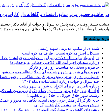
در حاشیه حضور وزیر سابق اقتصاد و گلخانه دار کارآفرین د
دیشب بیشتر وقت برنامه پایش به سوال و جواب از آقای دکتر حسینی 
یازدهم یا رسانه ها در خصوص عملکرد دولت های نهم و دهم مطرح شده
تازه نوشته ها
شمه‌ای از مکتب مدیریتی شهید رئیسی
مشکل، اصل مذاکره نیست، طرف مذاکره است
درباره بیانیه آیت الله فلاحتی پیرامون حواشی حرفهایشان خطا
درباره سخنان اخیر آیت الله فلاحتی خطاب به بدحجاب‌ها
خاطره و سخنی به مناسبت روز کار و کارگر
فوریت های شورای شهر رشت برای اصلاح نظام مدیریت شهر
حامیان براندازی به هر روش و هر قیمت، شاکی از وجوب حفظ 
چند سوال و جواب درباره اغتشاشات دیماه ۱۴۰۴
درباره نامزدی ام برای انتخابات شورای شهر رشت
آزادسازی نرخ ارز و تثبیت آن، چرخه‌ای تکراری و بدون پاسخگو
رشت، شهر خلاق خوراک یا خلاف و بی‌قانونی!
خانه کارگر اگر منکر حزبی بودن است، نگاهی به مجوز و عملکر
دم خروسی از پس شعار کارشناس‌گرایی
ریشه‌های کاهش نرخ مشارکت اقتصادی و رشد بیکاری ارادی؛ پ