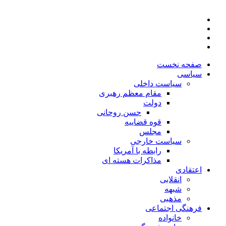
صفحه نخست
سیاسی
سیاست داخلی
مقام معظم رهبری
دولت
حسن روحانی
قوه قضاییه
مجلس
سیاست خارجی
رابطه با آمریکا
مذاکرات هسته ای
اعتقادی
انقلابی
شبهه
مذهبی
فرهنگی اجتماعی
خانواده