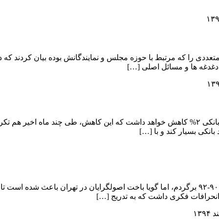
متعددی را که مرتبط با حوزه مجلس و نمایندگانش بوده بیان کردند که
 دغدغه ها و مسائل اصلی […]
امروز از قول آقای سیف، رئیس بانک مرکزی خواندم که احتمالا سود بانکی ۲% کاهش خواهد داشت که 
نکی بسیار کند و با […]
اگر چه واقعاً صلاح نمی دانستم که دوباره به برخی از مباحث سالهای ۹۰-۹۲ برگردم، اما گویا باخت 
 انحرافات فکری داشت که به تدریج […]