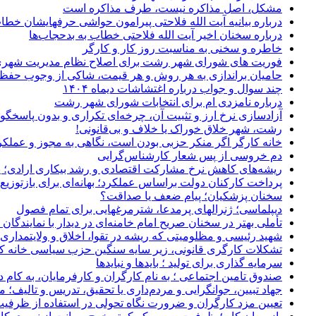
مشکل، اصل مذاکره نیست، طرف مذاکره است
درباره بیانیه آیت الله فلاحتی پیرامون حواشی حرفهایشان خطا
درباره سخنان اخیر آیت الله فلاحتی خطاب به بدحجاب‌ها
خاطره و سخنی به مناسبت روز کار و کارگر
فوریت های شورای شهر رشت برای اصلاح نظام مدیریت شهر
حامیان براندازی به هر روش و هر قیمت، شاکی از وجوب حفظ 
چند سوال و جواب درباره اغتشاشات دیماه ۱۴۰۴
درباره نامزدی ام برای انتخابات شورای شهر رشت
آزادسازی نرخ ارز و تثبیت آن، چرخه‌ای تکراری و بدون پاسخگو
رشت، شهر خلاق خوراک یا خلاف و بی‌قانونی!
خانه کارگر اگر منکر حزبی بودن است، نگاهی به مجوز و عملکر
دم خروسی از پس شعار کارشناس‌گرایی
ریشه‌های کاهش نرخ مشارکت اقتصادی و رشد بیکاری ارادی؛ پ
پرداخت کارکنان دولت براساس عملکرد؛ بهانه‌ای برای بازتوزیع م
سخنان پزشکیان؛ پیام ضعف یا صداقت؟
دیپلماسی؛ ژنرالهای پرمدعا، شترمرغهایی برای تمام فصول
تأملی بهتر در سخنان صریح امام خامنه‌ای در دیدار با نمایندگا
شهید رئیسی و مظلومیتی که ریشه در تقوا، اخلاق و ولایتمدار
تشکلات کارگری قانونی، زیر سایه سنگین حزب سیاسی خانه ک
سرمایه گذاری برای تولید ؛ بایدها و نبایدها
صندوق تامین اجتماعی ؛ به نام کارگران و کارفرمایان، به کام د
جهاد تبیین، جوانگرایی و مردم‌داری یا تحقیق، تدریس و تالیف؛
تعیین مزد کارگران و ضرورت نگاه تحولی در استفاده از ظرفیت