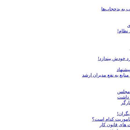
ب به بدحجاب‌ها
ی
نظام!
د خودش بیندازد!
یشنهاد
نابع به نفع مدیران ارشد
ن مجلس
ی داشت
ارگر
یگران!
 ماموریت کدام است؟
 های قانون کار