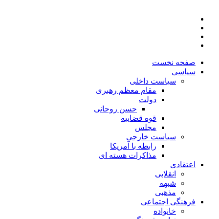
صفحه نخست
سیاسی
سیاست داخلی
مقام معظم رهبری
دولت
حسن روحانی
قوه قضاییه
مجلس
سیاست خارجی
رابطه با آمریکا
مذاکرات هسته ای
اعتقادی
انقلابی
شبهه
مذهبی
فرهنگی اجتماعی
خانواده